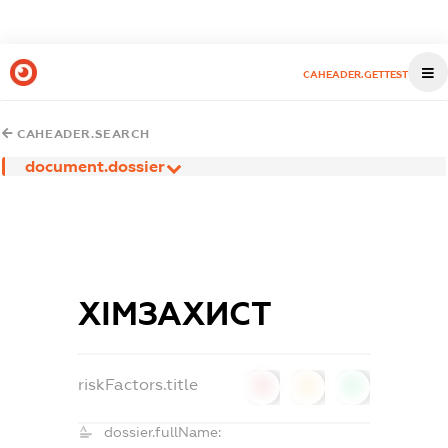
CAHEADER.GETTEST
CAHEADER.SEARCH
document.dossier
ХІМЗАХИСТ
riskFactors.title
0
0
0
dossier.fullName: