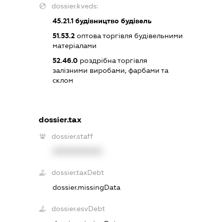
dossier.kveds:
45.21.1
будівництво будівель
51.53.2
оптова торгівля будівельними
матеріалами
52.46.0
роздрібна торгівля
залізними виробами, фарбами та
склом
dossier.tax
dossier.staff
XXXXXXXXXX
dossier.taxDebt
dossier.missingData
dossier.esvDebt