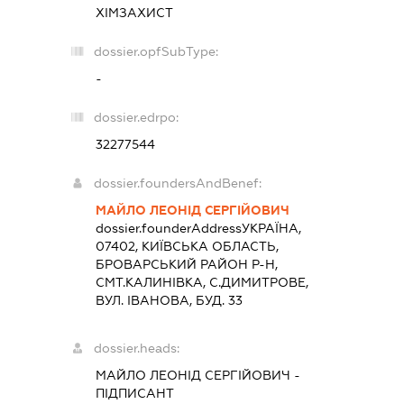
ХІМЗАХИСТ
dossier.opfSubType:
-
dossier.edrpo:
32277544
dossier.foundersAndBenef:
МАЙЛО ЛЕОНІД СЕРГІЙОВИЧ
dossier.founderAddress
УКРАЇНА,
07402, КИЇВСЬКА ОБЛАСТЬ,
БРОВАРСЬКИЙ РАЙОН Р-Н,
СМТ.КАЛИНІВКА, С.ДИМИТРОВЕ,
ВУЛ. ІВАНОВА, БУД. 33
dossier.heads:
МАЙЛО ЛЕОНІД СЕРГІЙОВИЧ
-
ПІДПИСАНТ