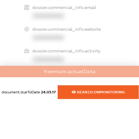
dossier.commercial_info.email
XXXXXXXXXX
dossier.commercial_info.website
XXXXXXXXXX
dossier.commercial_info.activity
XXXXXXXXXX
freemium.actualData
freemium.exampleText_1
freemium.exampleText_2
document.dueToDate
24.03.17
SEARCH.ONMONITORING
freemium.anonymousPerSearch2
FREEMIUM.DETAILS
FREEMIUM.REGISTER