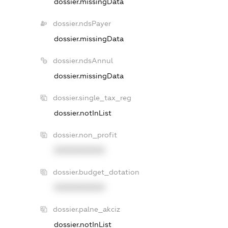
dossier.missingData
dossier.ndsPayer
dossier.missingData
dossier.ndsAnnul
dossier.missingData
dossier.single_tax_reg
dossier.notInList
dossier.non_profit
XXXXXXXXXX
dossier.budget_dotation
XXXXXXXXXX
dossier.palne_akciz
dossier.notInList