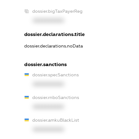
dossier.bigTaxPayerReg
XXXXXXXXXX
dossier.declarations.title
dossier.declarations.noData
dossier.sanctions
dossier.specSanctions
XXXXXXXXXX
dossier.rnboSanctions
XXXXXXXXXX
dossier.amkuBlackList
XXXXXXXXXX