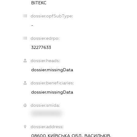
ВІТЕКС
dossier.opfSubType:
-
dossier.edrpo:
32277633
dossier.heads:
dossier.missingData
dossier.beneficiaries:
dossier.missingData
dossier.smida:
XXXXXXXXXX
dossier.address:
08600, КИЇВСЬКА ОБЛ., ВАСИЛЬКІВ,