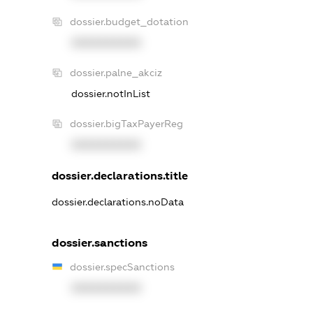
dossier.budget_dotation
XXXXXXXXXX
dossier.palne_akciz
dossier.notInList
dossier.bigTaxPayerReg
XXXXXXXXXX
dossier.declarations.title
dossier.declarations.noData
dossier.sanctions
dossier.specSanctions
XXXXXXXXXX