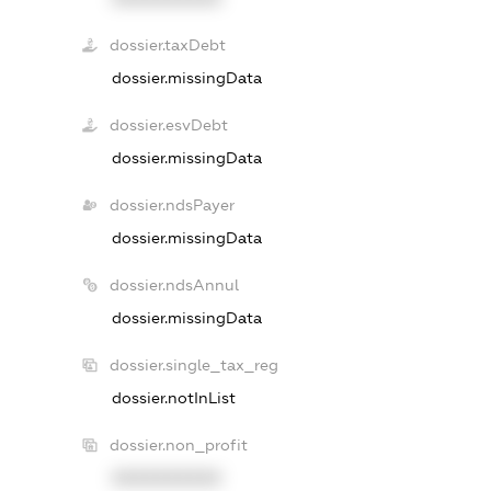
dossier.taxDebt
dossier.missingData
dossier.esvDebt
dossier.missingData
dossier.ndsPayer
dossier.missingData
dossier.ndsAnnul
dossier.missingData
dossier.single_tax_reg
dossier.notInList
dossier.non_profit
XXXXXXXXXX