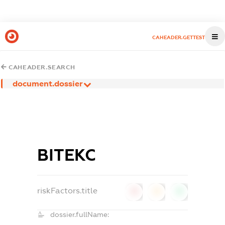
CAHEADER.GETTEST
CAHEADER.SEARCH
document.dossier
ВІТЕКС
riskFactors.title
0
0
0
dossier.fullName: