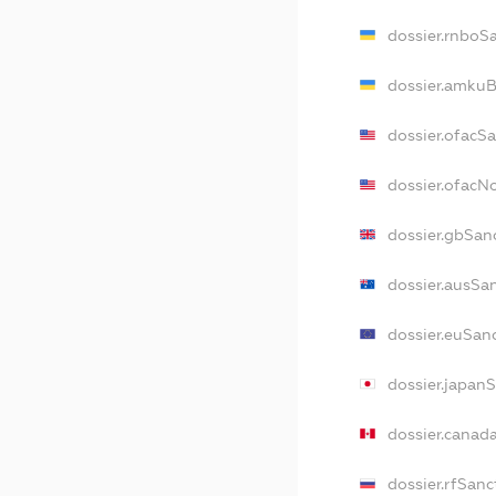
dossier.rnboS
dossier.amkuB
dossier.ofacS
dossier.ofac
dossier.gbSan
dossier.ausSa
dossier.euSan
dossier.japan
dossier.canad
dossier.rfSanc