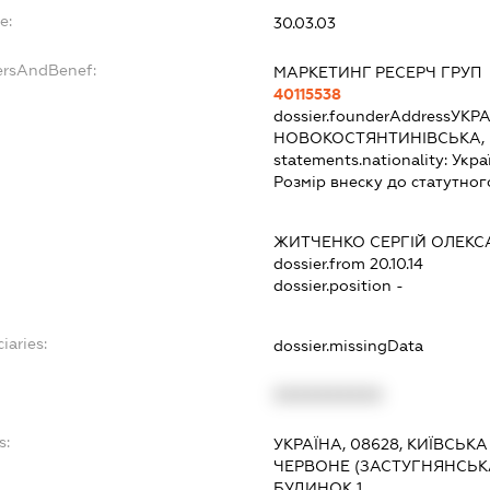
e:
30.03.03
ersAndBenef:
МАРКЕТИНГ РЕСЕРЧ ГРУП
40115538
dossier.founderAddress
УКРА
НОВОКОСТЯНТИНІВСЬКА, 
statements.nationality:
Укра
Розмір внеску до статутног
ЖИТЧЕНКО СЕРГІЙ ОЛЕК
dossier.from 20.10.14
dossier.position -
iaries:
dossier.missingData
XXXXXXXXXX
s:
УКРАЇНА, 08628, КИЇВСЬК
ЧЕРВОНЕ (ЗАСТУГНЯНСЬКА
БУДИНОК 1