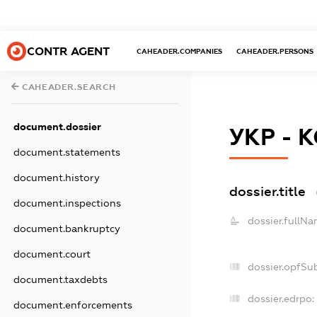
CONTR AGENT
CAHEADER.COMPANIES
CAHEADER.PERSONS
CAHEADER.SEARCH
document.dossier
УКР - 
document.statements
document.history
dossier.title
document.inspections
dossier.fullNa
document.bankruptcy
document.court
dossier.opfSu
document.taxdebts
dossier.edrpo:
document.enforcements