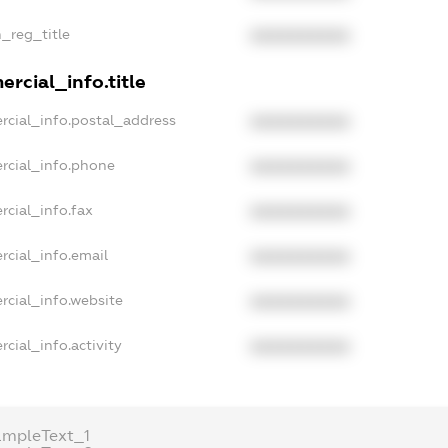
n_reg_title
XXXXXXXXXX
rcial_info.title
rcial_info.postal_address
XXXXXXXXXX
rcial_info.phone
XXXXXXXXXX
rcial_info.fax
XXXXXXXXXX
rcial_info.email
XXXXXXXXXX
rcial_info.website
XXXXXXXXXX
cial_info.activity
XXXXXXXXXX
ampleText_1