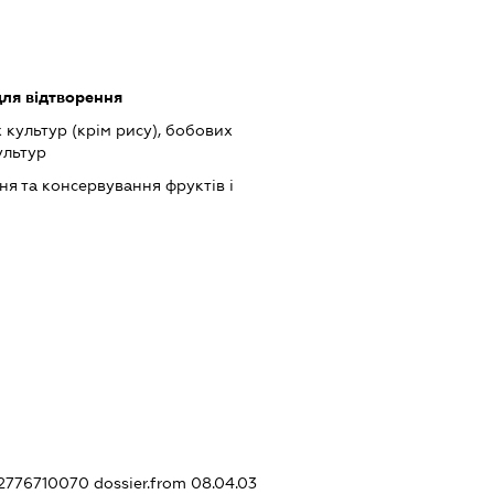
ля відтворення
культур (крім рису), бобових
ультур
я та консервування фруктів і
322776710070
dossier.from 08.04.03