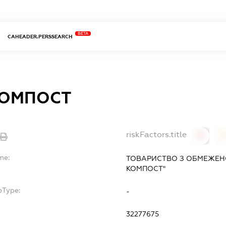
BETA
CAHEADER.PERSSEARCH
КОМПОСТ
riskFactors.title
0
0
me:
ТОВАРИСТВО З ОБМЕЖЕНО
КОМПОСТ"
bType:
-
32277675