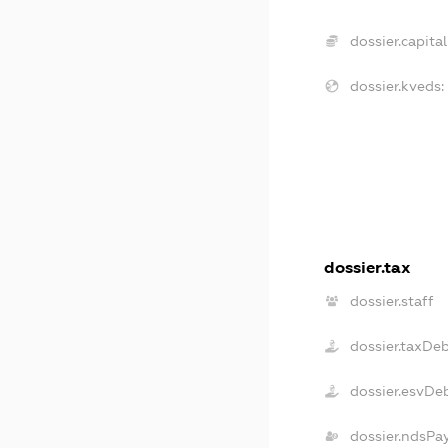
dossier.capital
dossier.kveds:
dossier.tax
dossier.staff
dossier.taxDe
dossier.esvDe
dossier.ndsPa