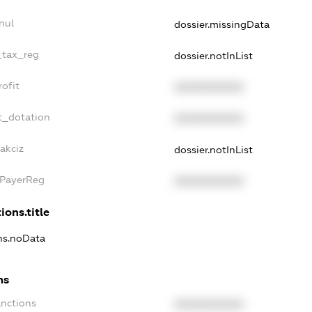
nul
dossier.missingData
_tax_reg
dossier.notInList
ofit
XXXXXXXXXX
t_dotation
XXXXXXXXXX
akciz
dossier.notInList
xPayerReg
XXXXXXXXXX
ions.title
ons.noData
ns
anctions
XXXXXXXXXX