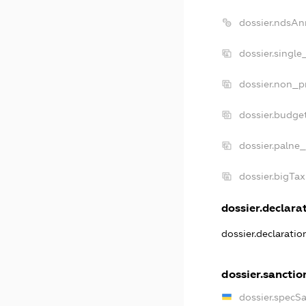
dossier.ndsAn
dossier.single
dossier.non_pr
dossier.budge
dossier.palne_
dossier.bigTa
dossier.declarat
dossier.declarati
dossier.sanctio
dossier.specS