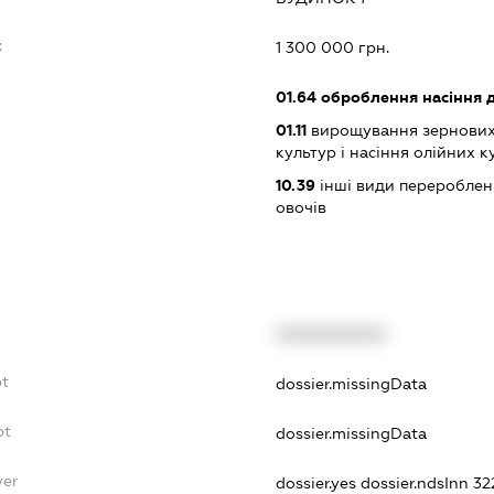
:
1 300 000 грн.
01.64
оброблення насіння д
01.11
вирощування зернових 
культур і насіння олійних к
10.39
інші види переробленн
овочів
XXXXXXXXXX
bt
dossier.missingData
bt
dossier.missingData
yer
dossier.yes
dossier.ndsInn 