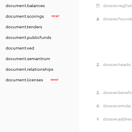
dossier.regDat
document.balances
document.scorings
new!
dossier.found
document.tenders
document.publicfunds
document.ved
document.semantrum
dossier.heads:
document.relationships
document.licenses
new!
dossier.benefic
dossier.smida:
dossier.addres