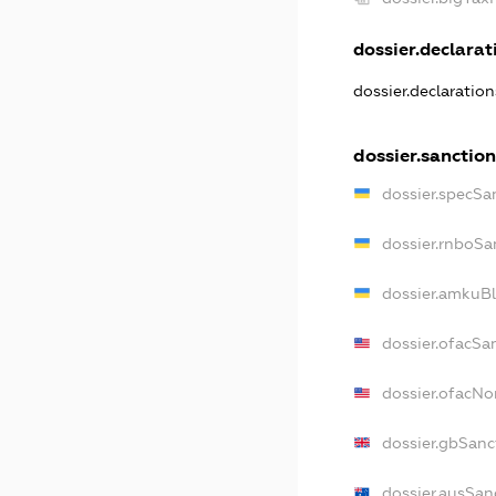
dossier.declarati
dossier.declaratio
dossier.sanction
dossier.specSa
dossier.rnboSa
dossier.amkuBl
dossier.ofacSa
dossier.ofacN
dossier.gbSanc
dossier.ausSan