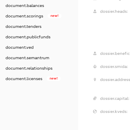
document.balances
dossier.heads:
document.scorings
new!
document.tenders
document.publicfunds
document.ved
dossier.benefici
document.semantrum
dossier.smida:
document.relationships
document.licenses
new!
dossier.address
dossier.capital:
dossier.kveds: