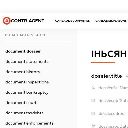
CONTR AGENT
CAHEADER.COMPANIES
CAHEADER.PERSONS
CAHEADER.SEARCH
document.dossier
ІНЬСЯН
document.statements
document.history
dossier.title
document.inspections
dossier.fullNam
document.bankruptcy
dossier.opfSub
document.court
document.taxdebts
dossier.edrpo:
document.enforcements
dossier.regDate