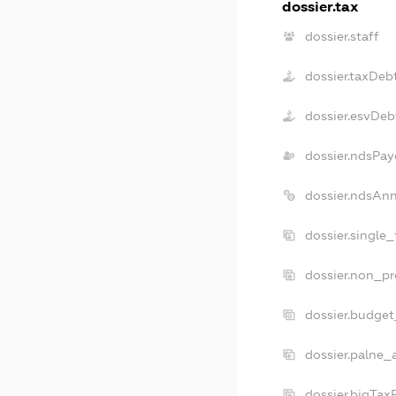
dossier.tax
dossier.staff
dossier.taxDeb
dossier.esvDeb
dossier.ndsPay
dossier.ndsAnn
dossier.single
dossier.non_pr
dossier.budge
dossier.palne_
dossier.bigTax