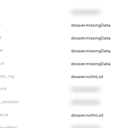
XXXXXXXXXX
t
dossier.missingData
t
dossier.missingData
er
dossier.missingData
ul
dossier.missingData
_tax_reg
dossier.notInList
ofit
XXXXXXXXXX
t_dotation
XXXXXXXXXX
akciz
dossier.notInList
PayerReg