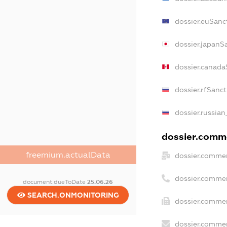
dossier.euSanc
dossier.japanS
dossier.canada
dossier.rfSanct
dossier.russian
dossier.comme
freemium.actualData
dossier.commer
dossier.commer
document.dueToDate
25.06.26
SEARCH.ONMONITORING
dossier.commer
dossier.commer