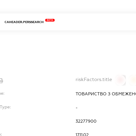
BETA
CAHEADER.PERSSEARCH
riskFactors.title
0
0
e:
ТОВАРИСТВО З ОБМЕЖЕНО
Type:
-
32277900
:
17.11.02