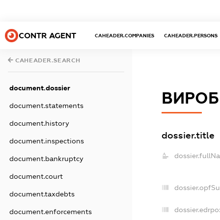
CONTR AGENT
CAHEADER.COMPANIES
CAHEADER.PERSONS
CAHEADER.SEARCH
document.dossier
ВИРОБ
document.statements
document.history
dossier.title
document.inspections
dossier.fullN
document.bankruptcy
document.court
dossier.opfS
document.taxdebts
dossier.edrpo
document.enforcements