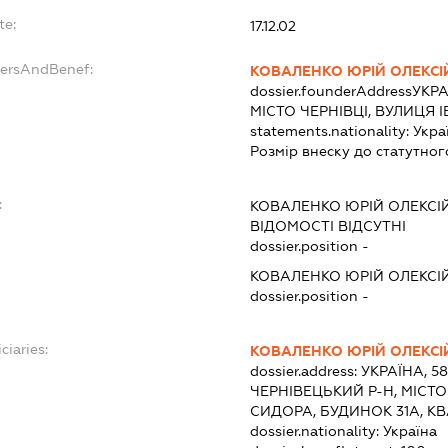
te:
17.12.02
dersAndBenef:
КОВАЛЕНКО ЮРІЙ ОЛЕКС
dossier.founderAddress
УКРА
МІСТО ЧЕРНІВЦІ, ВУЛИЦ
statements.nationality:
Укра
Розмір внеску до статутног
:
КОВАЛЕНКО ЮРІЙ ОЛЕКС
ВІДОМОСТІ ВІДСУТНІ
dossier.position -
КОВАЛЕНКО ЮРІЙ ОЛЕКС
dossier.position -
ciaries:
КОВАЛЕНКО ЮРІЙ ОЛЕКС
dossier.address:
УКРАЇНА, 5
ЧЕРНІВЕЦЬКИЙ Р-Н, МІСТО
СИДОРА, БУДИНОК 31А, КВ
dossier.nationality:
Україна