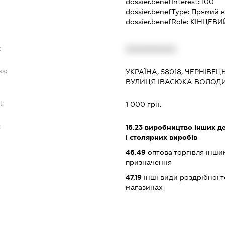
dossier.benefInterest:
100
dossier.benefType:
Прямий в
dossier.benefRole:
КІНЦЕВИ
:
XXXXXXXXXX
ss:
УКРАЇНА, 58018, ЧЕРНІВЕЦ
ВУЛИЦЯ ІВАСЮКА ВОЛОДИМ
l:
1 000 грн.
:
16.23
виробництво інших де
і столярних виробів
46.49
оптова торгівля інши
призначення
47.19
інші види роздрібної т
магазинах