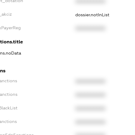
et_dotation
XXXXXXXXXX
_akciz
dossier.notInList
axPayerReg
XXXXXXXXXX
tions.title
ions.noData
ons
Sanctions
XXXXXXXXXX
Sanctions
XXXXXXXXXX
BlackList
XXXXXXXXXX
anctions
XXXXXXXXXX