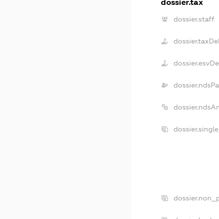
dossier.tax
dossier.staff
dossier.taxDe
dossier.esvD
dossier.ndsPa
dossier.ndsA
dossier.singl
dossier.non_p