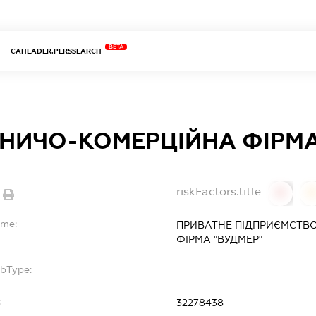
BETA
CAHEADER.PERSSEARCH
НИЧО-КОМЕРЦІЙНА ФІРМА
riskFactors.title
0
ame:
ПРИВАТНЕ ПІДПРИЄМСТВ
ФІРМА "ВУДМЕР"
ubType:
-
:
32278438