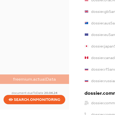
dossier.ofac
dossier.gbSa
dossier.ausS
dossier.euSa
dossier.japan
dossier.cana
dossier.rfSan
freemium.actualData
dossier.russi
dossier.comm
document.dueToDate
20.04.24
SEARCH.ONMONITORING
dossier.comm
dossier.comm