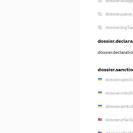
dossier.budg
dossier.palne
dossier.bigT
dossier.declara
dossier.declarat
dossier.sancti
dossier.spec
dossier.rnbo
dossier.amku
dossier.ofacS