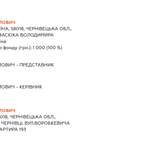
ІЙОВИЧ
ЇНА, 58018, ЧЕРНІВЕЦЬКА ОБЛ.,
Я ІВАСЮКА ВОЛОДИМИРА
їна
о фонду (грн.):
1 000
(100 %)
ІЙОВИЧ
-
ПРЕДСТАВНИК
ІЙОВИЧ
-
КЕРІВНИК
ІЙОВИЧ
8018, ЧЕРНІВЕЦЬКА ОБЛ.,
 ЧЕРНІВЦІ, ВУЛ.ВОРОБКЕВИЧА
АРТИРА 193