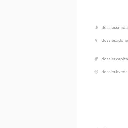
dossier.smida
dossier.addre
dossier.capita
dossier.kveds