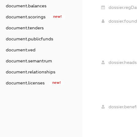
document.balances
dossier.regDa
document.scorings
new!
dossier.foun
document.tenders
document.publicfunds
document.ved
document.semantrum
dossier.heads
document.relationships
document.licenses
new!
dossier.benefi