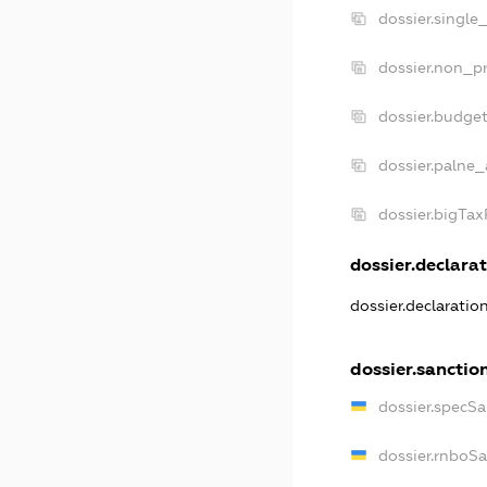
dossier.single
dossier.non_pr
dossier.budge
dossier.palne_
dossier.bigTa
dossier.declarat
dossier.declarati
dossier.sanctio
dossier.specS
dossier.rnboS