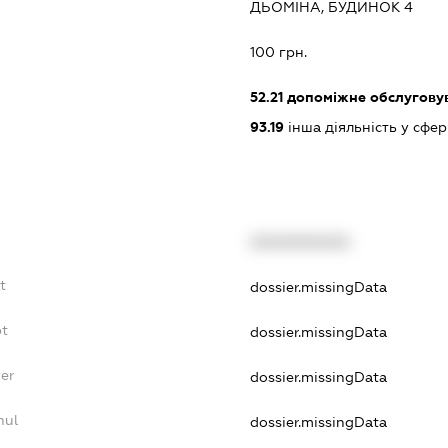
ДЬОМІНА, БУДИНОК 4
:
100 грн.
52.21
допоміжне обслуговув
93.19
інша діяльність у сфер
XXXXXXXXXX
t
dossier.missingData
bt
dossier.missingData
yer
dossier.missingData
nul
dossier.missingData