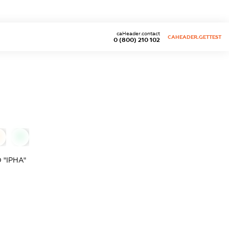
caHeader.contact
CAHEADER.GETTEST
0 (800) 210 102
0
"ІРНА"