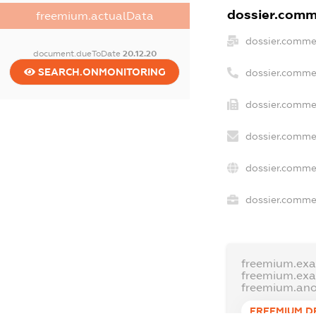
dossier.comme
freemium.actualData
dossier.comme
document.dueToDate
20.12.20
SEARCH.ONMONITORING
dossier.comme
dossier.commer
dossier.commer
dossier.comme
dossier.commer
freemium.ex
freemium.ex
freemium.an
FREEMIUM.D