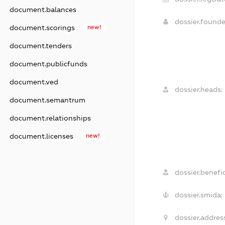
document.balances
dossier.found
document.scorings
new!
document.tenders
document.publicfunds
document.ved
dossier.heads:
document.semantrum
document.relationships
document.licenses
new!
dossier.benefic
dossier.smida:
dossier.addres