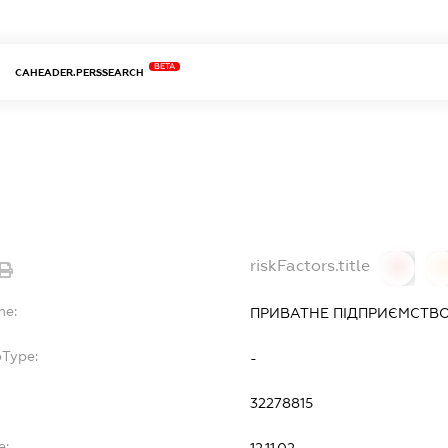
BETA
CAHEADER.PERSSEARCH
riskFactors.title
0
0
me:
ПРИВАТНЕ ПІДПРИЄМСТВО 
bType:
-
32278815
e:
12.11.02