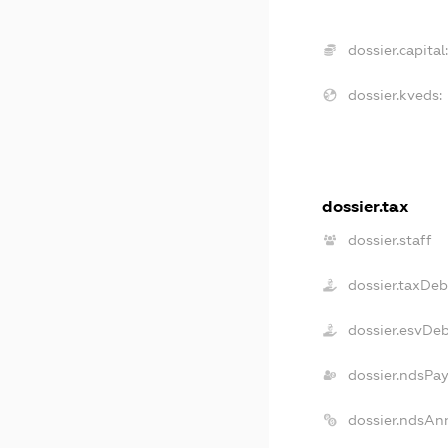
dossier.capital
dossier.kveds:
dossier.tax
dossier.staff
dossier.taxDeb
dossier.esvDe
dossier.ndsPa
dossier.ndsAn