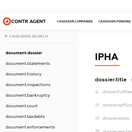
CONTR AGENT
CAHEADER.COMPANIES
CAHEADER.PERSONS
CAHEADER.SEARCH
document.dossier
ІРНА
document.statements
document.history
dossier.title
document.inspections
dossier.fullNa
document.bankruptcy
dossier.opfSu
document.court
document.taxdebts
dossier.edrpo:
document.enforcements
dossier.regDat