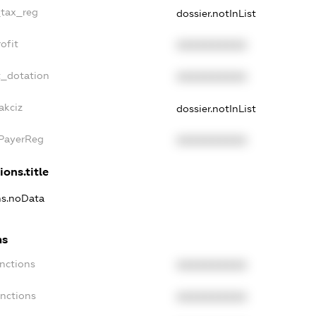
_tax_reg
dossier.notInList
ofit
XXXXXXXXXX
t_dotation
XXXXXXXXXX
akciz
dossier.notInList
xPayerReg
XXXXXXXXXX
ions.title
ons.noData
ns
anctions
XXXXXXXXXX
anctions
XXXXXXXXXX