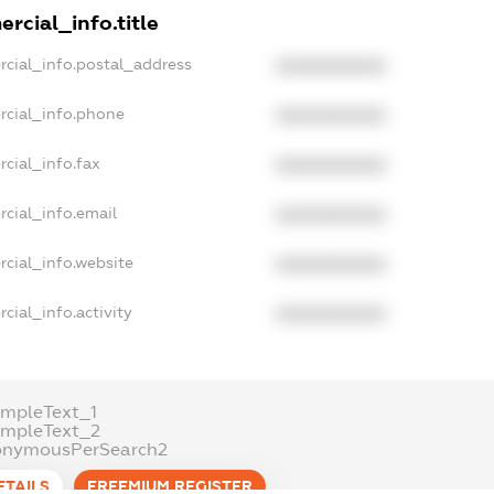
rcial_info.title
rcial_info.postal_address
XXXXXXXXXX
rcial_info.phone
XXXXXXXXXX
cial_info.fax
XXXXXXXXXX
cial_info.email
XXXXXXXXXX
rcial_info.website
XXXXXXXXXX
cial_info.activity
XXXXXXXXXX
ampleText_1
ampleText_2
onymousPerSearch2
ETAILS
FREEMIUM.REGISTER