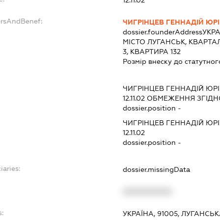
ersAndBenef:
ЧИГРІНЦЕВ ГЕННАДІЙ ЮР
dossier.founderAddress
УКРА
МІСТО ЛУГАНСЬК, КВАРТА
3, КВАРТИРА 132
Розмір внеску до статутног
ЧИГРІНЦЕВ ГЕННАДІЙ ЮР
12.11.02
ОБМЕЖЕННЯ ЗГІДНО
dossier.position -
ЧИГРІНЦЕВ ГЕННАДІЙ ЮР
12.11.02
dossier.position -
iaries:
dossier.missingData
XXXXXXXXXX
s:
УКРАЇНА, 91005, ЛУГАНСЬ