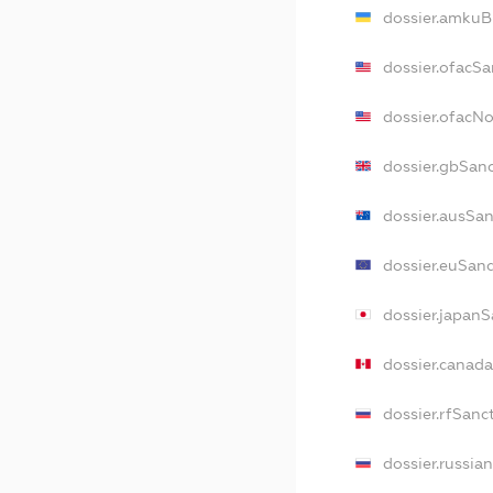
dossier.amkuB
dossier.ofacSa
dossier.ofacN
dossier.gbSan
dossier.ausSa
dossier.euSan
dossier.japan
dossier.canad
dossier.rfSanc
dossier.russia