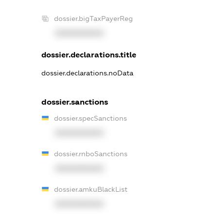
dossier.bigTaxPayerReg
XXXXXXXXXX
dossier.declarations.title
dossier.declarations.noData
dossier.sanctions
dossier.specSanctions
XXXXXXXXXX
dossier.rnboSanctions
XXXXXXXXXX
dossier.amkuBlackList
XXXXXXXXXX