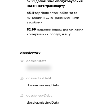
52.21
допоміжне обслуговування
наземного транспорту
45.11
торгівля автомобілями та
легковими автотранспортними
засобами
82.99
надання інших допоміжних
комерційних послуг, н.в.і.у.
dossier.tax
dossier.staff
XXXXXXXXXX
dossier.taxDebt
dossier.missingData
dossier.esvDebt
dossier.missingData