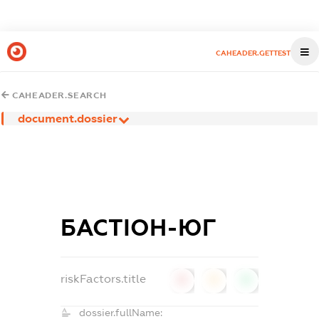
CAHEADER.GETTEST
CAHEADER.SEARCH
document.dossier
БАСТІОН-ЮГ
riskFactors.title
0
0
0
dossier.fullName: