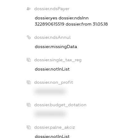
dossier.ndsPayer
dossier.yes
dossier.ndsInn
322890615519
dossier.from 31.05.18
dossier.ndsAnnul
dossier.missingData
dossier.single_tax_reg
dossier.notInList
dossier.non_profit
XXXXXXXXXX
dossier.budget_dotation
XXXXXXXXXX
dossier.palne_akciz
dossier.notInList