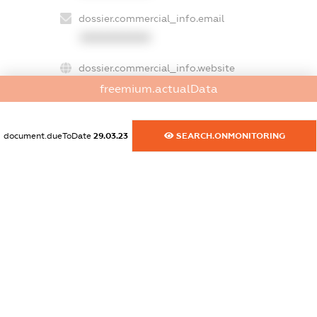
dossier.commercial_info.email
XXXXXXXXXX
dossier.commercial_info.website
XXXXXXXXXX
freemium.actualData
dossier.commercial_info.activity
XXXXXXXXXX
document.dueToDate
29.03.23
SEARCH.ONMONITORING
freemium.exampleText_1
freemium.exampleText_2
freemium.anonymousPerSearch2
FREEMIUM.DETAILS
FREEMIUM.REGISTER