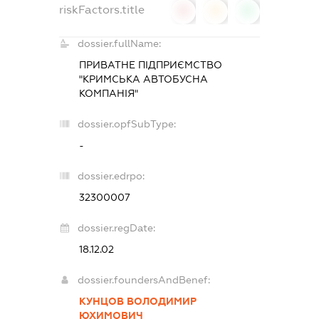
riskFactors.title
0
0
0
dossier.fullName:
ПРИВАТНЕ ПІДПРИЄМСТВО
"КРИМСЬКА АВТОБУСНА
КОМПАНІЯ"
dossier.opfSubType:
-
dossier.edrpo:
32300007
dossier.regDate:
18.12.02
dossier.foundersAndBenef:
КУНЦОВ ВОЛОДИМИР
ЮХИМОВИЧ