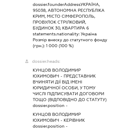
dossier.founderAddress
УКРАЇНА,
95038, АВТОНОМНА РЕСПУБЛІКА
КРИМ, МІСТО СІМФЕРОПОЛЬ,
ПРОВУЛОК СТРІЛКОВИЙ,
БУДИНОК 30, КВАРТИРА 6
statements.nationality:
Україна
Розмір внеску до статутного фонду
(грн.):
1 000
(100 %)
dossier.heads:
КУНЦОВ ВОЛОДИМИР
ЮХИМОВИЧ
-
ПРЕДСТАВНИК
ВЧИНЯТИ ДІЇ ВІД ІМЕНІ
ЮРИДИЧНОЇ ОСОБИ, У ТОМУ
ЧИСЛІ ПІДПИСУВАТИ ДОГОВОРИ
ТОЩО (ВІДПОВІДНО ДО СТАТУТУ)
dossier.position -
КУНЦОВ ВОЛОДИМИР
ЮХИМОВИЧ
-
КЕРІВНИК
dossier.position -