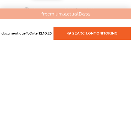
dossier.commercial_info.website
freemium.actualData
XXXXXXXXXX
dossier.commercial_info.activity
document.dueToDate
12.10.25
SEARCH.ONMONITORING
XXXXXXXXXX
freemium.exampleText_1
freemium.exampleText_2
freemium.anonymousPerSearch2
FREEMIUM.DETAILS
FREEMIUM.REGISTER