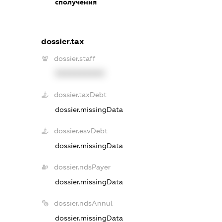
сполучення
dossier.tax
dossier.staff
XXXXXXXXXX
dossier.taxDebt
dossier.missingData
dossier.esvDebt
dossier.missingData
dossier.ndsPayer
dossier.missingData
dossier.ndsAnnul
dossier.missingData