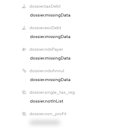
dossier.taxDebt
dossier.missingData
dossier.esvDebt
dossier.missingData
dossier.ndsPayer
dossier.missingData
dossier.ndsAnnul
dossier.missingData
dossier.single_tax_reg
dossier.notInList
dossier.non_profit
XXXXXXXXXX