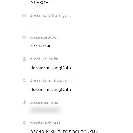
АЛЬКОНТ
dossier.opfSubType:
-
dossier.edrpo:
32302554
dossier.heads:
dossier.missingData
dossier.beneficiaries:
dossier.missingData
dossier.smida:
XXXXXXXXXX
dossier.address:
03040, М.КИЇВ, ГОЛОСІЇВСЬКИЙ,