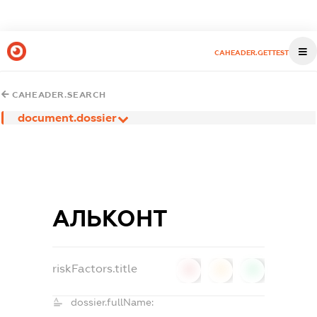
CAHEADER.GETTEST
CAHEADER.SEARCH
document.dossier
АЛЬКОНТ
riskFactors.title
0
0
0
dossier.fullName: