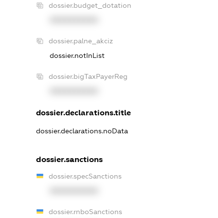
dossier.budget_dotation
XXXXXXXXXX
dossier.palne_akciz
dossier.notInList
dossier.bigTaxPayerReg
XXXXXXXXXX
dossier.declarations.title
dossier.declarations.noData
dossier.sanctions
dossier.specSanctions
XXXXXXXXXX
dossier.rnboSanctions