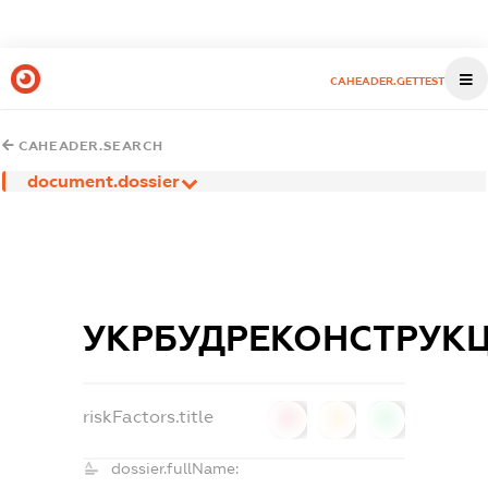
CAHEADER.GETTEST
CAHEADER.SEARCH
document.dossier
УКРБУДРЕКОНСТРУКЦ
riskFactors.title
0
0
0
dossier.fullName: