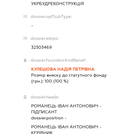
УКРБУДРЕКОНСТРУКЦІЯ
dossier.opfSubType:
-
dossier.edrpo:
32303469
dossier.foundersAndBenef:
КУЛЕШОВА НАДІЯ ПЕТРІВНА
Розмір внеску до статутного фонду
(грн.):
100
(100 %)
dossier.heads:
РОМАНЕЦЬ ІВАН АНТОНОВИЧ
-
ПІДПИСАНТ
dossier.position -
РОМАНЕЦЬ ІВАН АНТОНОВИЧ
-
КЕРІВНИК