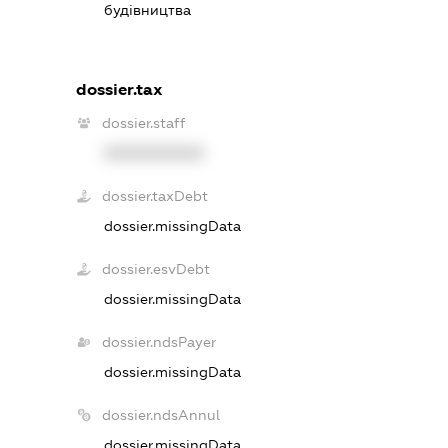
будівництва
dossier.tax
dossier.staff
XXXXXXXXXX
dossier.taxDebt
dossier.missingData
dossier.esvDebt
dossier.missingData
dossier.ndsPayer
dossier.missingData
dossier.ndsAnnul
dossier.missingData