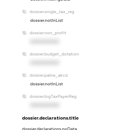
dossier.single_tax_reg
dossier.notInList
dossier.non_profit
XXXXXXXXXX
dossier.budget_dotation
XXXXXXXXXX
dossier.palne_akciz
dossier.notInList
dossier.bigTaxPayerReg
XXXXXXXXXX
dossier.declarations.title
dossier.declarations.noData