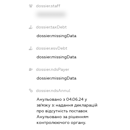
dossier.staff
XXXXXXXXXX
dossier.taxDebt
dossier.missingData
dossier.esvDebt
dossier.missingData
dossier.ndsPayer
dossier.missingData
dossier.ndsAnnul
Анульовано з 04.06.24 у
зв'язку з:
надання декларацiй
про вiдсутнiсть поставок
Анульовано за рiшенням
контролюючого органу.