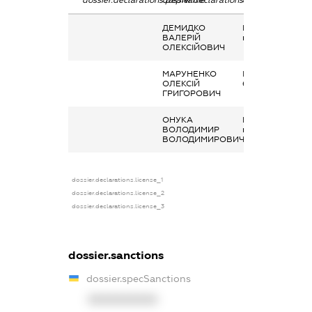
dossier.declarations.pepName
dossier.declarations.personName
dossier.declarati
ДЕМИДКО
Подарунок у
ВАЛЕРІЙ
негрошовій фор
ОЛЕКСІЙОВИЧ
МАРУНЕНКО
Інше, Додаткове
ОЛЕКСІЙ
благо
ГРИГОРОВИЧ
ОНУКА
Подарунок у
ВОЛОДИМИР
негрошовій фор
ВОЛОДИМИРОВИЧ
dossier.declarations.license_1
dossier.declarations.license_2
dossier.declarations.license_3
dossier.sanctions
dossier.specSanctions
XXXXXXXXXX