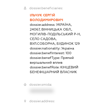
dossier.beneficiaries:
ІЛЬЧУК СЕРГІЙ
ВОЛОДИМИРОВИЧ
dossier.address:
УКРАЇНА,
24067, ВІННИЦЬКА ОБЛ.,
МОГИЛІВ-ПОДІЛЬСЬКИЙ Р-Н,
СЕЛО САДОВА,
ВУЛ.СОБОРНА, БУДИНОК 129
dossier.nationality:
Україна
dossier.benefInterest:
100
dossier.benefType:
Прямий
вирішальний вплив
dossier.benefRole:
КІНЦЕВИЙ
БЕНЕФІЦІАРНИЙ ВЛАСНИК
dossier.smida:
XXXXXXXXXX
dossier.address: