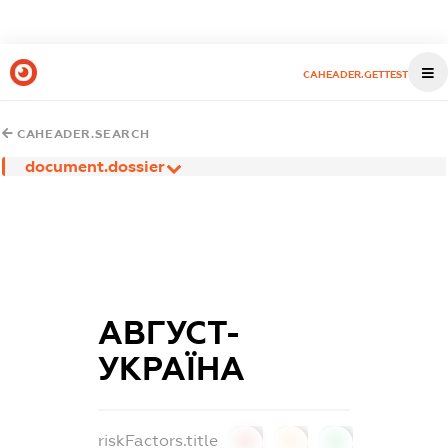
CAHEADER.GETTEST
CAHEADER.SEARCH
document.dossier
АВГУСТ-
УКРАЇНА
riskFactors.title
0
0
0