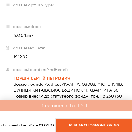
dossier.opfSubType:
-
dossier.edrpo:
32304567
dossier.regDate:
19.12.02
dossier.foundersAndBenef:
ГОРДІН СЕРГІЙ ПЕТРОВИЧ
dossier.founderAddress
УКРАЇНА, 03083, МІСТО КИЇВ,
ВУЛИЦЯ КИТАЇВСЬКА, БУДИНОК 11, КВАРТИРА 56
Розмір внеску до статутного фонду (грн.):
8 250
(50
%)
freemium.actualData
ГОРДІНА ВАЛЕНТИНА ВАСИЛІВНА
dossier.founderAddress
УКРАЇНА, 02140, МІСТО КИЇВ,
ВУЛИЦЯ ГРИГОРЕНКА, БУДИНОК 36, КВАРТИРА 129
document.dueToDate
02.04.23
SEARCH.ONMONITORING
Розмір внеску до статутного фонду (грн.):
8 250
(50