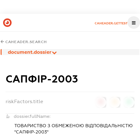
CAHEADER.GETTEST
CAHEADER.SEARCH
document.dossier
САПФІР-2003
riskFactors.title
0
0
0
dossier.fullName:
ТОВАРИСТВО З ОБМЕЖЕНОЮ ВІДПОВІДАЛЬНІСТЮ
"САПФІР-2003"