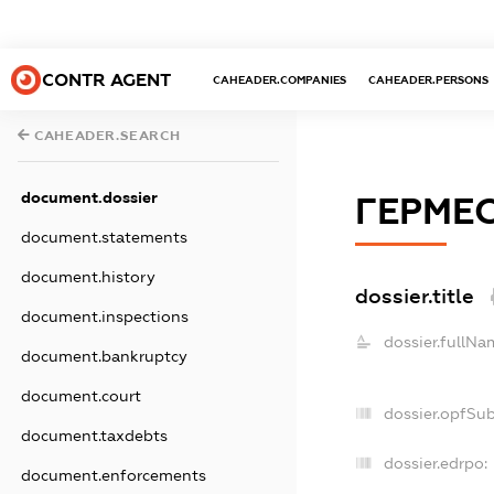
CONTR AGENT
CAHEADER.COMPANIES
CAHEADER.PERSONS
CAHEADER.SEARCH
document.dossier
ГЕРМЕ
document.statements
document.history
dossier.title
document.inspections
dossier.fullNa
document.bankruptcy
document.court
dossier.opfSu
document.taxdebts
dossier.edrpo:
document.enforcements