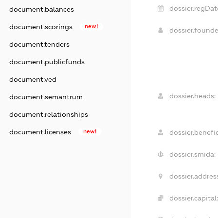
dossier.regDat
document.balances
document.scorings
new!
dossier.found
document.tenders
document.publicfunds
document.ved
dossier.heads:
document.semantrum
document.relationships
document.licenses
new!
dossier.benefic
dossier.smida:
dossier.address
dossier.capital: