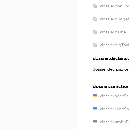
dossier.non_pr
dossier.budge
dossier.palne_
dossier.bigTa
dossier.declarat
dossier.declaratio
dossier.sanctio
dossier.specSa
dossier.rnboS
dossier.amkuB