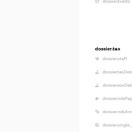
dossier.kveds:
dossier.tax
dossier.staff
dossier.taxDeb
dossier.esvDe
dossier.ndsPay
dossier.ndsAn
dossier.single