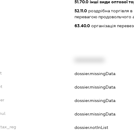
51.70.0
інші види оптової то
52.11.0
роздрібна торгівля в
перевагою продовольчого 
63.40.0
організація переве
XXXXXXXXXX
t
dossier.missingData
bt
dossier.missingData
er
dossier.missingData
nul
dossier.missingData
_tax_reg
dossier.notInList