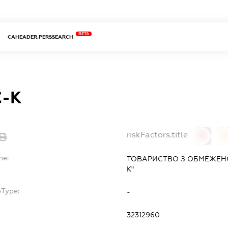
BETA
CAHEADER.PERSSEARCH
С-К
riskFactors.title
0
0
me:
ТОВАРИСТВО З ОБМЕЖЕНО
К"
bType:
-
32312960