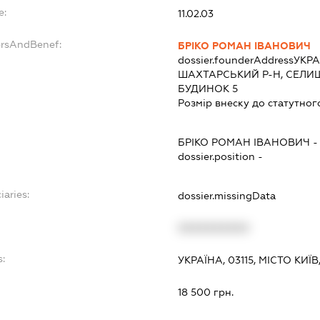
e:
11.02.03
ersAndBenef:
БРІКО РОМАН ІВАНОВИЧ
dossier.founderAddress
УКРА
ШАХТАРСЬКИЙ Р-Н, СЕЛИ
БУДИНОК 5
Розмір внеску до статутног
БРІКО РОМАН ІВАНОВИЧ
dossier.position -
iaries:
dossier.missingData
XXXXXXXXXX
:
УКРАЇНА, 03115, МІСТО КИЇ
18 500 грн.