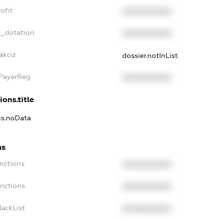
ofit
XXXXXXXXXX
t_dotation
XXXXXXXXXX
akciz
dossier.notInList
xPayerReg
XXXXXXXXXX
ions.title
ns.noData
ns
nctions
XXXXXXXXXX
anctions
XXXXXXXXXX
lackList
XXXXXXXXXX