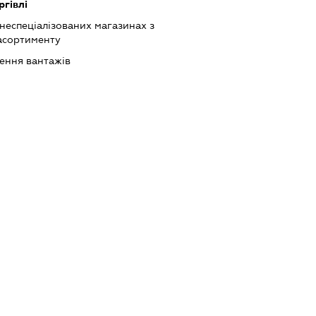
ргівлі
 неспеціалізованих магазинах з
асортименту
зення вантажів