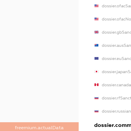
dossier.ofacSa
dossier.ofacN
dossier.gbSan
dossier.ausSan
dossier.euSanc
dossier.japanS
dossier.canad
dossier.rfSanc
dossier.russia
dossier.comme
freemium.actualData