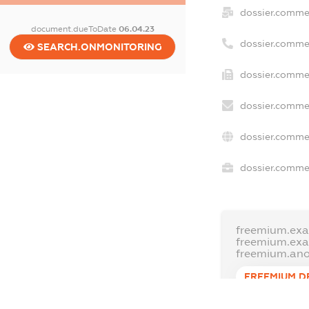
dossier.comme
document.dueToDate
06.04.23
dossier.comme
SEARCH.ONMONITORING
dossier.commer
dossier.commer
dossier.commer
dossier.commer
freemium.exa
freemium.ex
freemium.an
FREEMIUM.D