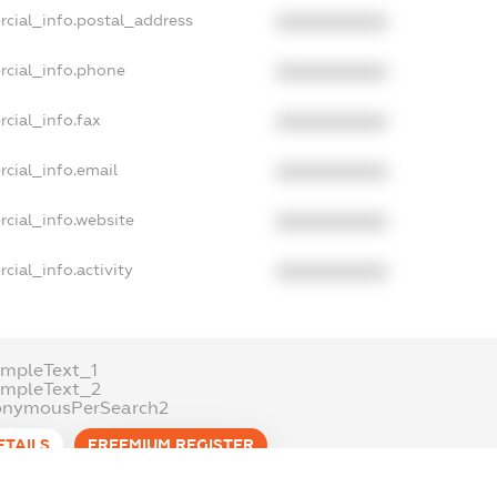
rcial_info.postal_address
XXXXXXXXXX
rcial_info.phone
XXXXXXXXXX
cial_info.fax
XXXXXXXXXX
cial_info.email
XXXXXXXXXX
cial_info.website
XXXXXXXXXX
cial_info.activity
XXXXXXXXXX
mpleText_1
ampleText_2
onymousPerSearch2
ETAILS
FREEMIUM.REGISTER