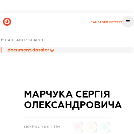
CAHEADER.GETTEST
CAHEADER.SEARCH
document.dossier
МАРЧУКА СЕРГІЯ
ОЛЕКСАНДРОВИЧА
riskFactors.title
0
0
0