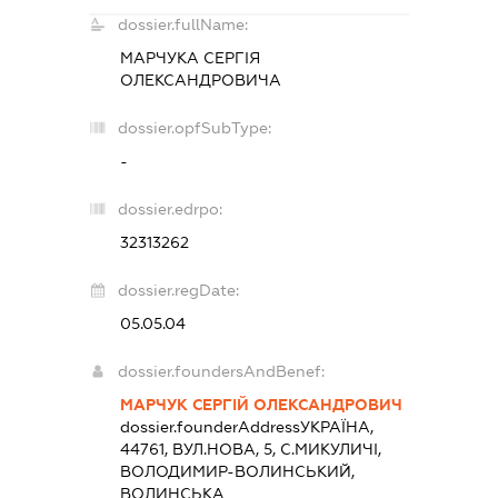
dossier.fullName:
МАРЧУКА СЕРГІЯ
ОЛЕКСАНДРОВИЧА
dossier.opfSubType:
-
dossier.edrpo:
32313262
dossier.regDate:
05.05.04
dossier.foundersAndBenef:
МАРЧУК СЕРГІЙ ОЛЕКСАНДРОВИЧ
dossier.founderAddress
УКРАЇНА,
44761, ВУЛ.НОВА, 5, С.МИКУЛИЧІ,
ВОЛОДИМИР-ВОЛИНСЬКИЙ,
ВОЛИНСЬКА