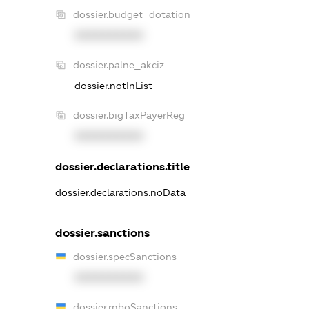
dossier.budget_dotation
XXXXXXXXXX
dossier.palne_akciz
dossier.notInList
dossier.bigTaxPayerReg
XXXXXXXXXX
dossier.declarations.title
dossier.declarations.noData
dossier.sanctions
dossier.specSanctions
XXXXXXXXXX
dossier.rnboSanctions