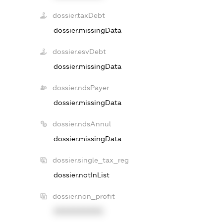
dossier.taxDebt
dossier.missingData
dossier.esvDebt
dossier.missingData
dossier.ndsPayer
dossier.missingData
dossier.ndsAnnul
dossier.missingData
dossier.single_tax_reg
dossier.notInList
dossier.non_profit
XXXXXXXXXX