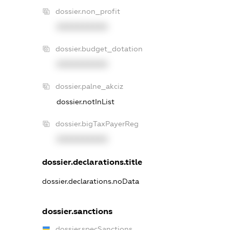
dossier.non_profit
XXXXXXXXXX
dossier.budget_dotation
XXXXXXXXXX
dossier.palne_akciz
dossier.notInList
dossier.bigTaxPayerReg
XXXXXXXXXX
dossier.declarations.title
dossier.declarations.noData
dossier.sanctions
dossier.specSanctions