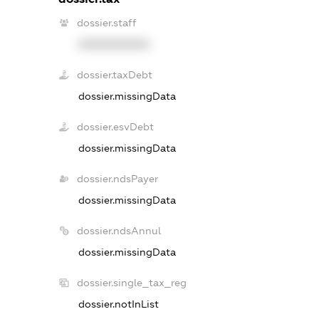
dossier.staff
XXXXXXXXXX
dossier.taxDebt
dossier.missingData
dossier.esvDebt
dossier.missingData
dossier.ndsPayer
dossier.missingData
dossier.ndsAnnul
dossier.missingData
dossier.single_tax_reg
dossier.notInList