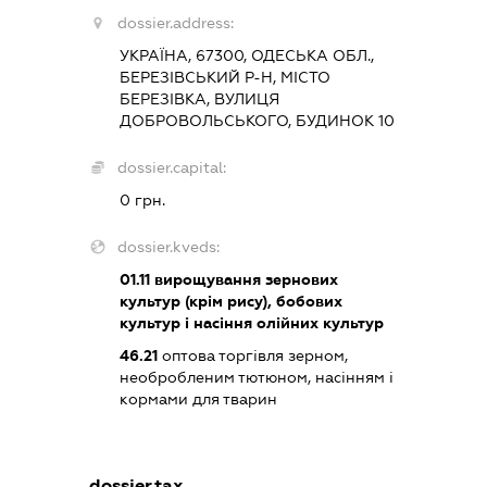
dossier.address:
УКРАЇНА, 67300, ОДЕСЬКА ОБЛ.,
БЕРЕЗІВСЬКИЙ Р-Н, МІСТО
БЕРЕЗІВКА, ВУЛИЦЯ
ДОБРОВОЛЬСЬКОГО, БУДИНОК 10
dossier.capital:
0 грн.
dossier.kveds:
01.11
вирощування зернових
культур (крім рису), бобових
культур і насіння олійних культур
46.21
оптова торгівля зерном,
необробленим тютюном, насінням і
кормами для тварин
dossier.tax