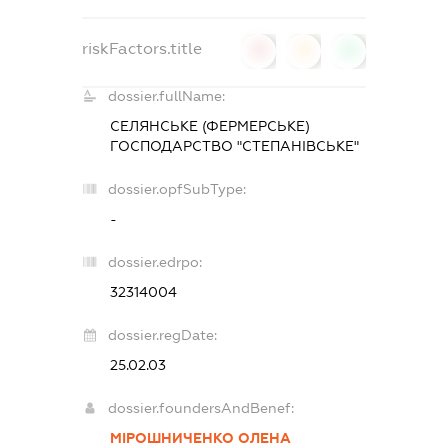
riskFactors.title
0
0
0
dossier.fullName:
СЕЛЯНСЬКЕ (ФЕРМЕРСЬКЕ)
ГОСПОДАРСТВО "СТЕПАНІВСЬКЕ"
dossier.opfSubType:
-
dossier.edrpo:
32314004
dossier.regDate:
25.02.03
dossier.foundersAndBenef:
МІРОШНИЧЕНКО ОЛЕНА