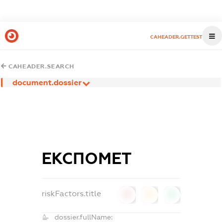
CAHEADER.GETTEST
CAHEADER.SEARCH
document.dossier
ЕКСПОМЕТ
riskFactors.title
0
0
0
dossier.fullName: