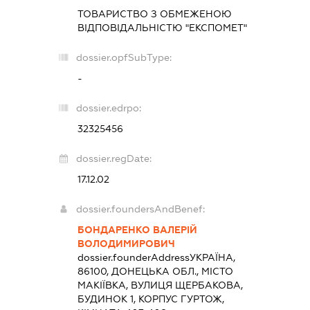
ТОВАРИСТВО З ОБМЕЖЕНОЮ
ВІДПОВІДАЛЬНІСТЮ "ЕКСПОМЕТ"
dossier.opfSubType:
-
dossier.edrpo:
32325456
dossier.regDate:
17.12.02
dossier.foundersAndBenef:
БОНДАРЕНКО ВАЛЕРІЙ
ВОЛОДИМИРОВИЧ
dossier.founderAddress
УКРАЇНА,
86100, ДОНЕЦЬКА ОБЛ., МІСТО
МАКІЇВКА, ВУЛИЦЯ ЩЕРБАКОВА,
БУДИНОК 1, КОРПУС ГУРТОЖ,