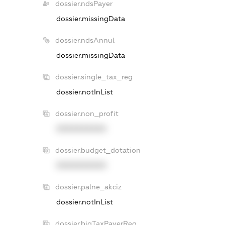
dossier.ndsPayer
dossier.missingData
dossier.ndsAnnul
dossier.missingData
dossier.single_tax_reg
dossier.notInList
dossier.non_profit
XXXXXXXXXX
dossier.budget_dotation
XXXXXXXXXX
dossier.palne_akciz
dossier.notInList
dossier.bigTaxPayerReg