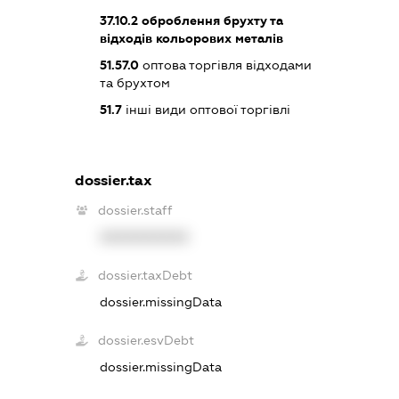
37.10.2
оброблення брухту та
відходів кольорових металів
51.57.0
оптова торгівля відходами
та брухтом
51.7
інші види оптової торгівлі
dossier.tax
dossier.staff
XXXXXXXXXX
dossier.taxDebt
dossier.missingData
dossier.esvDebt
dossier.missingData