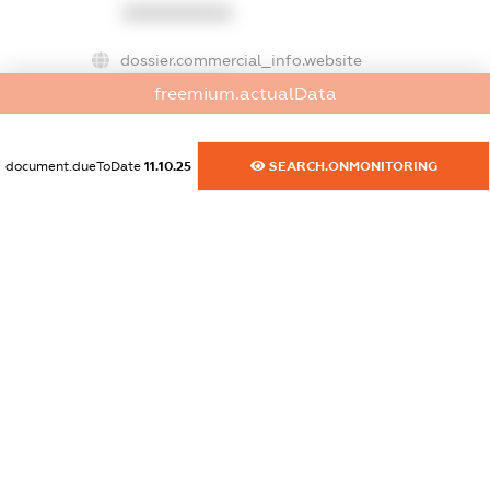
XXXXXXXXXX
dossier.commercial_info.website
XXXXXXXXXX
freemium.actualData
dossier.commercial_info.activity
XXXXXXXXXX
document.dueToDate
11.10.25
SEARCH.ONMONITORING
freemium.exampleText_1
freemium.exampleText_2
freemium.anonymousPerSearch2
FREEMIUM.DETAILS
FREEMIUM.REGISTER