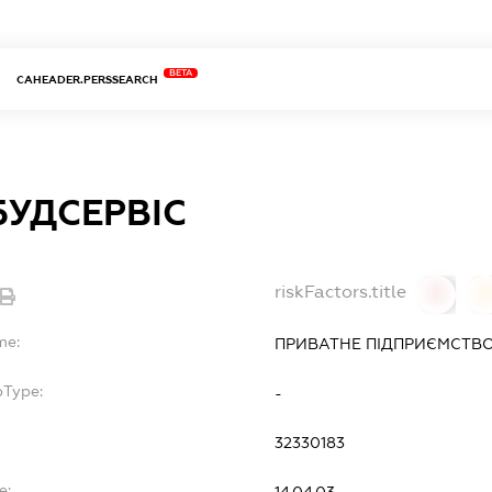
BETA
CAHEADER.PERSSEARCH
БУДСЕРВІС
riskFactors.title
0
0
me:
ПРИВАТНЕ ПІДПРИЄМСТВ
bType:
-
32330183
e: