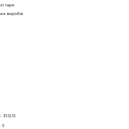
ої тари
их виробів
 31.12.15
- 5