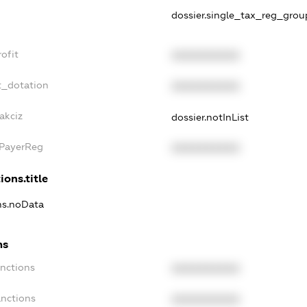
dossier.single_tax_reg_grou
ofit
XXXXXXXXXX
t_dotation
XXXXXXXXXX
akciz
dossier.notInList
xPayerReg
XXXXXXXXXX
ions.title
ons.noData
ns
anctions
XXXXXXXXXX
anctions
XXXXXXXXXX