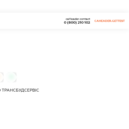
caHeader.contact
CAHEADER.GETTEST
0 (800) 210 102
0
О
ТРАНСБУДСЕРВІС