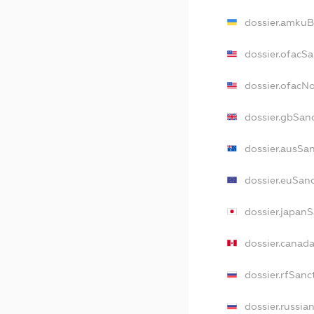
dossier.amkuB
dossier.ofacS
dossier.ofacN
dossier.gbSan
dossier.ausSa
dossier.euSan
dossier.japan
dossier.canad
dossier.rfSanc
dossier.russia