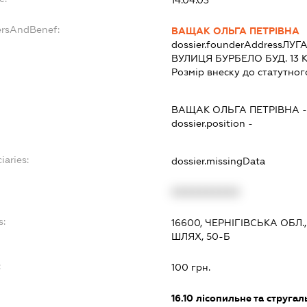
14.04.03
ersAndBenef:
ВАЩАК ОЛЬГА ПЕТРІВНА
dossier.founderAddress
ЛУГА
ВУЛИЦЯ БУРБЕЛО БУД. 13 КВ
Розмір внеску до статутног
ВАЩАК ОЛЬГА ПЕТРІВНА
dossier.position -
iaries:
dossier.missingData
XXXXXXXXXX
s:
16600, ЧЕРНІГІВСЬКА ОБЛ
ШЛЯХ, 50-Б
:
100 грн.
16.10
лісопильне та струга