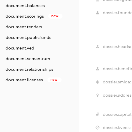
document.balances
dossier.found
document.scorings
new!
document.tenders
document.publicfunds
dossier.heads:
document.ved
document.semantrum
dossier.benefic
document.relationships
document.licenses
new!
dossier.smida:
dossier.addres
dossier.capital
dossier.kveds: