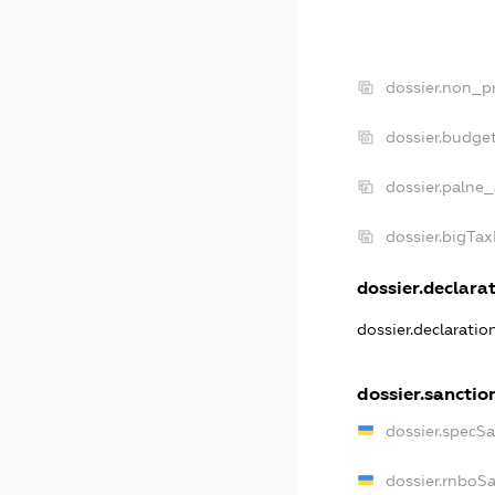
dossier.non_pr
dossier.budge
dossier.palne_
dossier.bigTa
dossier.declarat
dossier.declarati
dossier.sanctio
dossier.specS
dossier.rnboS