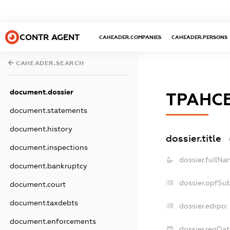
CONTR AGENT
CAHEADER.COMPANIES
CAHEADER.PERSONS
CAHEADER.SEARCH
document.dossier
ТРАНС
document.statements
document.history
dossier.title
document.inspections
dossier.fullNa
document.bankruptcy
dossier.opfSu
document.court
document.taxdebts
dossier.edrpo:
document.enforcements
dossier.regDat