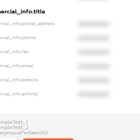
rcial_info.title
rcial_info.postal_address
XXXXXXXXXX
rcial_info.phone
XXXXXXXXXX
rcial_info.fax
XXXXXXXXXX
rcial_info.email
XXXXXXXXXX
rcial_info.website
XXXXXXXXXX
cial_info.activity
XXXXXXXXXX
ampleText_1
ampleText_2
onymousPerSearch2