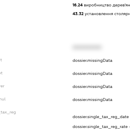
16.24
виробництво дерев'ян
43.32
установлення столярн
XXXXXXXXXX
bt
dossier.missingData
bt
dossier.missingData
yer
dossier.missingData
nul
dossier.missingData
_tax_reg
dossier.single_tax_reg_date -
dossier.single_tax_reg_rate 