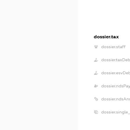
dossier.tax
dossier.staff
dossier.taxDe
dossier.esvDe
dossier.ndsPa
dossier.ndsAn
dossier.single