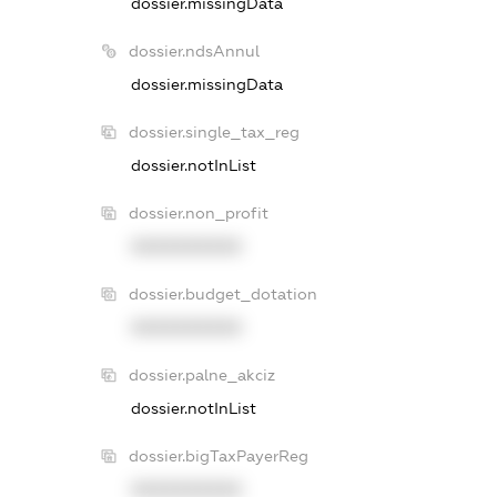
dossier.missingData
dossier.ndsAnnul
dossier.missingData
dossier.single_tax_reg
dossier.notInList
dossier.non_profit
XXXXXXXXXX
dossier.budget_dotation
XXXXXXXXXX
dossier.palne_akciz
dossier.notInList
dossier.bigTaxPayerReg
XXXXXXXXXX