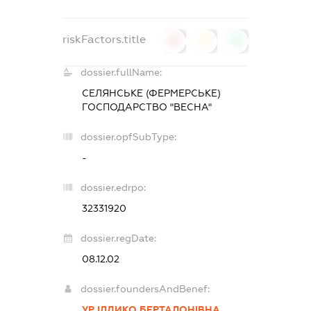
riskFactors.title
0
0
0
dossier.fullName:
СЕЛЯНСЬКЕ (ФЕРМЕРСЬКЕ)
ГОСПОДАРСТВО "ВЕСНА"
dossier.opfSubType:
-
dossier.edrpo:
32331920
dossier.regDate:
08.12.02
dossier.foundersAndBenef:
УР ІЛДИКО БЕРТАЛОНІВНА