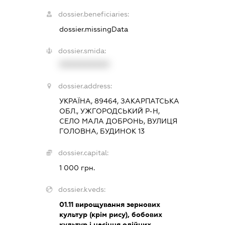
dossier.beneficiaries:
dossier.missingData
dossier.smida:
XXXXXXXXXX
dossier.address:
УКРАЇНА, 89464, ЗАКАРПАТСЬКА
ОБЛ., УЖГОРОДСЬКИЙ Р-Н,
СЕЛО МАЛА ДОБРОНЬ, ВУЛИЦЯ
ГОЛОВНА, БУДИНОК 13
dossier.capital:
1 000 грн.
dossier.kveds:
01.11
вирощування зернових
культур (крім рису), бобових
культур і насіння олійних