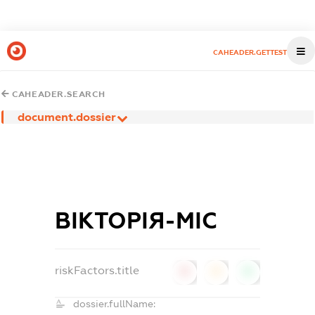
CAHEADER.GETTEST
CAHEADER.SEARCH
document.dossier
ВІКТОРІЯ-МІС
riskFactors.title
0
0
0
dossier.fullName: