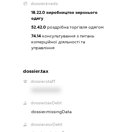
dossier.kveds:
18.22.0
виробництво верхнього
одягу
52.42.0
роздрібна торгівля одягом
74.14
консультування з питань
комерційної діяльності та
управління
dossier.tax
dossier.staff
XXXXXXXXXX
dossier.taxDebt
dossier.missingData
dossier.esvDebt