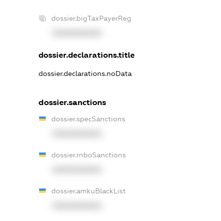
dossier.bigTaxPayerReg
XXXXXXXXXX
dossier.declarations.title
dossier.declarations.noData
dossier.sanctions
dossier.specSanctions
XXXXXXXXXX
dossier.rnboSanctions
XXXXXXXXXX
dossier.amkuBlackList
XXXXXXXXXX