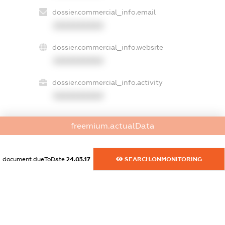
dossier.commercial_info.email
XXXXXXXXXX
dossier.commercial_info.website
XXXXXXXXXX
dossier.commercial_info.activity
XXXXXXXXXX
freemium.actualData
freemium.exampleText_1
freemium.exampleText_2
freemium.anonymousPerSearch2
document.dueToDate
24.03.17
SEARCH.ONMONITORING
FREEMIUM.DETAILS
FREEMIUM.REGISTER