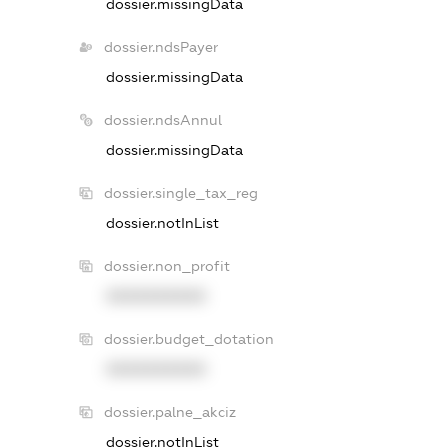
dossier.missingData
dossier.ndsPayer
dossier.missingData
dossier.ndsAnnul
dossier.missingData
dossier.single_tax_reg
dossier.notInList
dossier.non_profit
XXXXXXXXXX
dossier.budget_dotation
XXXXXXXXXX
dossier.palne_akciz
dossier.notInList