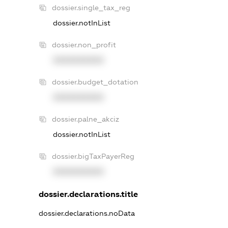
dossier.single_tax_reg
dossier.notInList
dossier.non_profit
XXXXXXXXXX
dossier.budget_dotation
XXXXXXXXXX
dossier.palne_akciz
dossier.notInList
dossier.bigTaxPayerReg
XXXXXXXXXX
dossier.declarations.title
dossier.declarations.noData