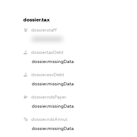
dossier.tax
dossier.staff
XXXXXXXXXX
dossier.taxDebt
dossier.missingData
dossier.esvDebt
dossier.missingData
dossier.ndsPayer
dossier.missingData
dossier.ndsAnnul
dossier.missingData