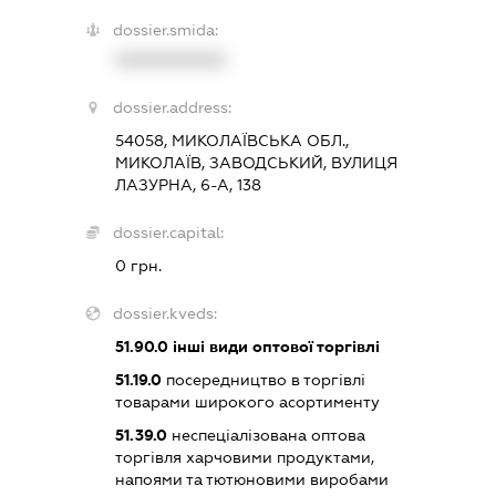
dossier.smida:
XXXXXXXXXX
dossier.address:
54058, МИКОЛАЇВСЬКА ОБЛ.,
МИКОЛАЇВ, ЗАВОДСЬКИЙ, ВУЛИЦЯ
ЛАЗУРНА, 6-А, 138
dossier.capital:
0 грн.
dossier.kveds:
51.90.0
інші види оптової торгівлі
51.19.0
посередництво в торгівлі
товарами широкого асортименту
51.39.0
неспеціалізована оптова
торгівля харчовими продуктами,
напоями та тютюновими виробами