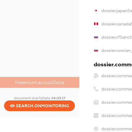
dossier.japanS
dossier.canada
dossier.rfSanct
dossier.russian
dossier.comme
dossier.commer
freemium.actualData
dossier.commer
document.dueToDate
24.03.17
dossier.commer
SEARCH.ONMONITORING
dossier.commer
dossier.commer