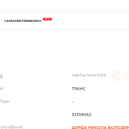
BETA
CAHEADER.PERSSEARCH
riskFactors.title
0
0
e:
ТРАНС
Type:
-
32334062
ersAndBenef:
ШУРДА МИКОЛА ВОЛОДИ