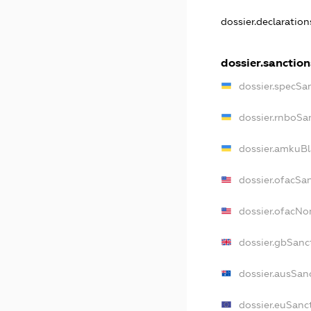
dossier.declaratio
dossier.sanction
dossier.specSa
dossier.rnboSa
dossier.amkuBl
dossier.ofacSa
dossier.ofacN
dossier.gbSanc
dossier.ausSan
dossier.euSanc