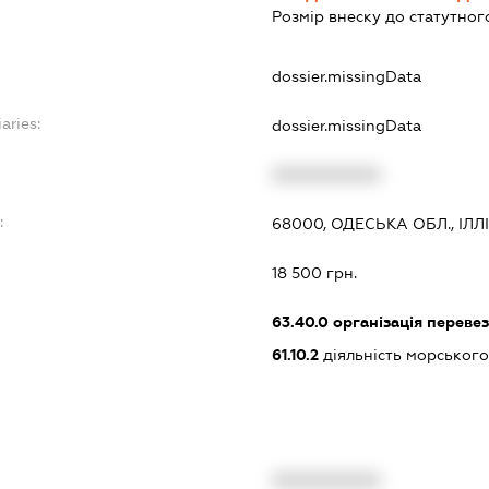
Розмір внеску до статутного
dossier.missingData
aries:
dossier.missingData
XXXXXXXXXX
:
68000, ОДЕСЬКА ОБЛ., ІЛЛІ
18 500 грн.
63.40.0
організація переве
61.10.2
діяльність морськог
XXXXXXXXXX