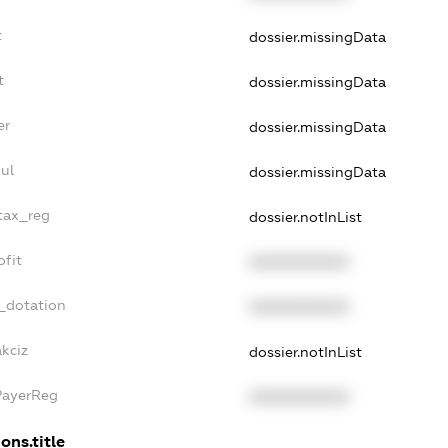
t
dossier.missingData
t
dossier.missingData
er
dossier.missingData
ul
dossier.missingData
_tax_reg
dossier.notInList
ofit
XXXXXXXXXX
_dotation
XXXXXXXXXX
akciz
dossier.notInList
PayerReg
XXXXXXXXXX
ons.title