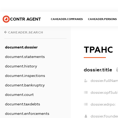
CONTR AGENT
CAHEADER.COMPANIES
CAHEADER.PERSONS
CAHEADER.SEARCH
ТРАНС
document.dossier
document.statements
document.history
dossier.title
document.inspections
dossier.fullNam
document.bankruptcy
dossier.opfSub
document.court
document.taxdebts
dossier.edrpo:
document.enforcements
dossier.found