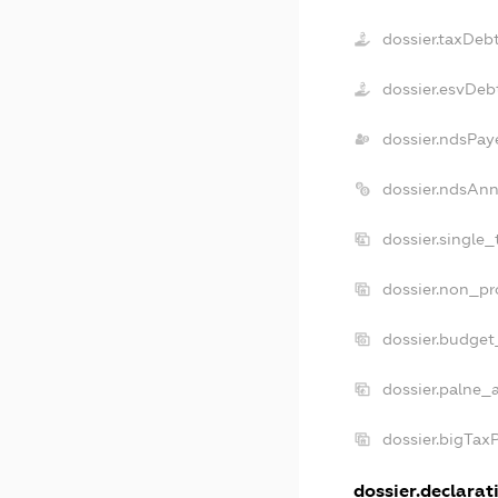
dossier.taxDeb
dossier.esvDeb
dossier.ndsPay
dossier.ndsAnn
dossier.single
dossier.non_pr
dossier.budget
dossier.palne_
dossier.bigTax
dossier.declarati