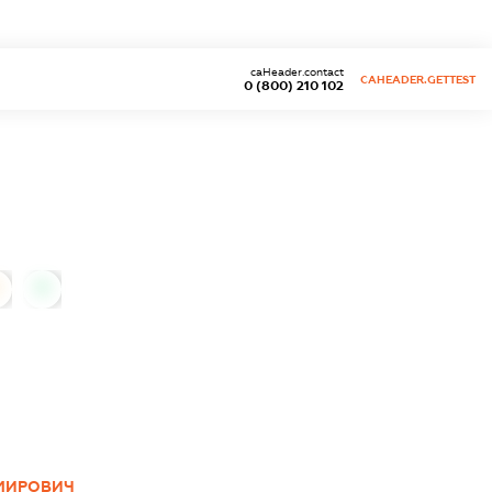
caHeader.contact
CAHEADER.GETTEST
0 (800) 210 102
0
МИРОВИЧ