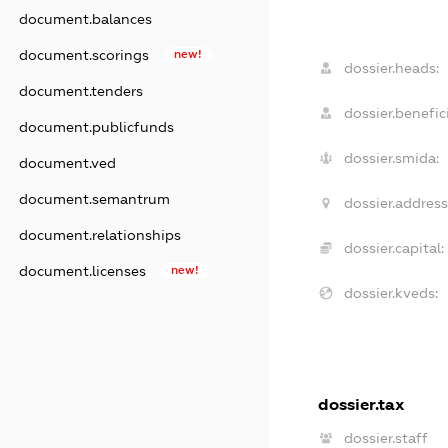
document.balances
document.scorings
new!
dossier.heads:
document.tenders
dossier.benefici
document.publicfunds
dossier.smida:
document.ved
document.semantrum
dossier.address
document.relationships
dossier.capital:
document.licenses
new!
dossier.kveds:
dossier.tax
dossier.staff