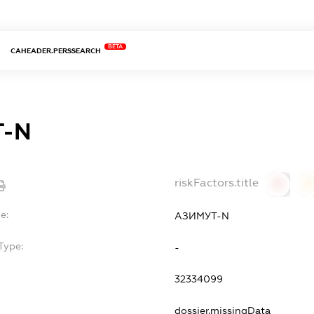
BETA
CAHEADER.PERSSEARCH
Т-N
riskFactors.title
0
0
e:
АЗИМУТ-N
Type:
-
32334099
dossier.missingData