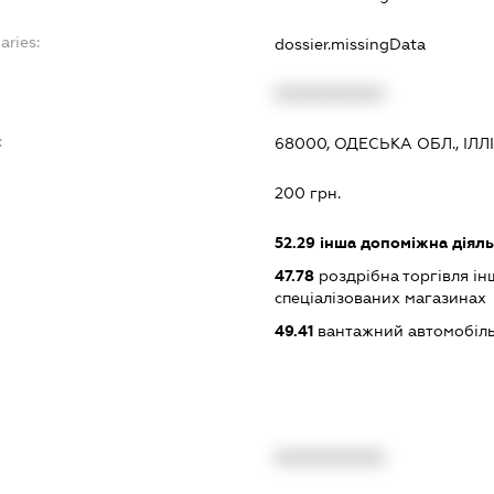
aries:
dossier.missingData
XXXXXXXXXX
:
68000, ОДЕСЬКА ОБЛ., ІЛЛІ
200 грн.
52.29
інша допоміжна діяльн
47.78
роздрібна торгівля і
спеціалізованих магазинах
49.41
вантажний автомобіль
XXXXXXXXXX