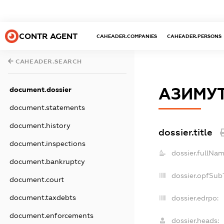
CONTR AGENT
CAHEADER.COMPANIES
CAHEADER.PERSONS
CAHEADER.SEARCH
АЗИМУ
document.dossier
document.statements
document.history
dossier.title
document.inspections
dossier.fullNam
document.bankruptcy
dossier.opfSub
document.court
document.taxdebts
dossier.edrpo:
document.enforcements
dossier.heads: