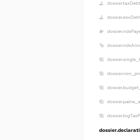
dossier.taxDeb
dossier.esvDeb
dossier.ndsPay
dossier.ndsAnn
dossier.single
dossier.non_pr
dossier.budget
dossier.palne_a
dossier.bigTax
dossier.declarati