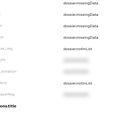
t
dossier.missingData
t
dossier.missingData
er
dossier.missingData
ul
dossier.missingData
_tax_reg
dossier.notInList
ofit
XXXXXXXXXX
_dotation
XXXXXXXXXX
kciz
dossier.notInList
PayerReg
XXXXXXXXXX
ons.title