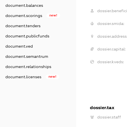
document.balances
dossier.benefici
document.scorings
new!
dossier.smida:
document.tenders
document.publicfunds
dossier.address
document.ved
dossier.capital:
document.semantrum
dossier.kveds:
document.relationships
document.licenses
new!
dossier.tax
dossier.staff