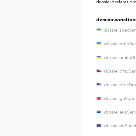
dossier.declaratio
dossier.sanction
dossier.specSa
dossier.rnboSa
dossier.amkuBl
dossier.ofacSa
dossier.ofacN
dossier.gbSanc
dossier.ausSan
dossier.euSanc