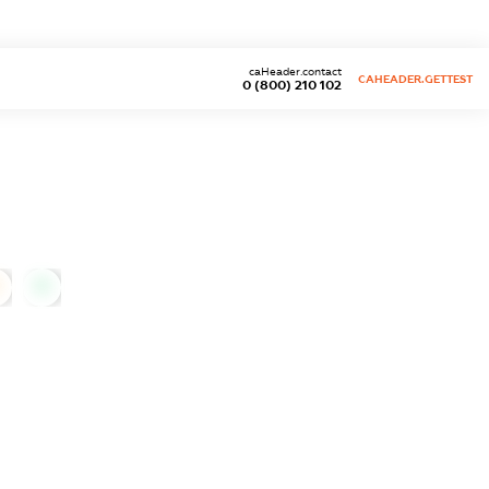
caHeader.contact
CAHEADER.GETTEST
0 (800) 210 102
0