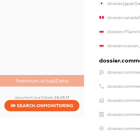
dossier.japanS
dossier.canada
dossier.rfSanct
dossier.russian
dossier.commer
dossier.commer
freemium.actualData
dossier.commer
document.dueToDate
24.03.17
dossier.commer
SEARCH.ONMONITORING
dossier.commer
dossier.commer