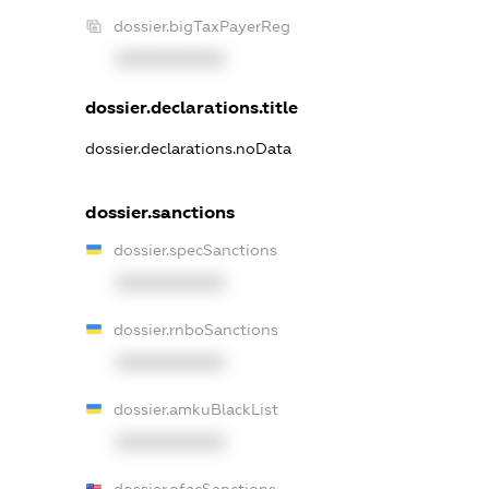
dossier.bigTaxPayerReg
XXXXXXXXXX
dossier.declarations.title
dossier.declarations.noData
dossier.sanctions
dossier.specSanctions
XXXXXXXXXX
dossier.rnboSanctions
XXXXXXXXXX
dossier.amkuBlackList
XXXXXXXXXX
dossier.ofacSanctions