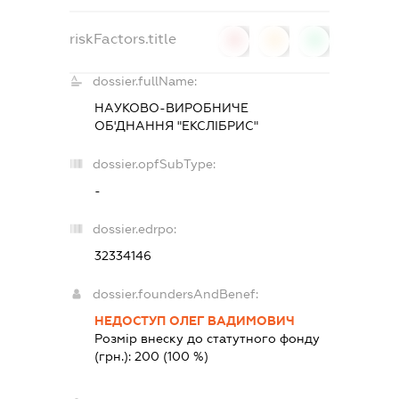
riskFactors.title
0
0
0
dossier.fullName:
НАУКОВО-ВИРОБНИЧЕ
ОБ'ДНАННЯ "ЕКСЛІБРИС"
dossier.opfSubType:
-
dossier.edrpo:
32334146
dossier.foundersAndBenef:
НЕДОСТУП ОЛЕГ ВАДИМОВИЧ
Розмір внеску до статутного фонду
(грн.):
200
(100 %)