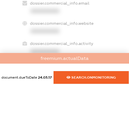
dossier.commercial_info.email
XXXXXXXXXX
dossier.commercial_info.website
XXXXXXXXXX
dossier.commercial_info.activity
XXXXXXXXXX
freemium.actualData
freemium.exampleText_1
document.dueToDate
24.03.17
SEARCH.ONMONITORING
freemium.exampleText_2
freemium.anonymousPerSearch2
FREEMIUM.DETAILS
FREEMIUM.REGISTER