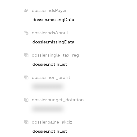
dossier.ndsPayer
dossier.missingData
dossier.ndsAnnul
dossier.missingData
dossier.single_tax_reg
dossier.notInList
dossier.non_profit
XXXXXXXXXX
dossier.budget_dotation
XXXXXXXXXX
dossier.palne_akciz
dossier.notInList