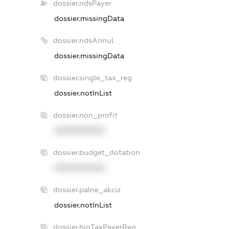
dossier.ndsPayer
dossier.missingData
dossier.ndsAnnul
dossier.missingData
dossier.single_tax_reg
dossier.notInList
dossier.non_profit
XXXXXXXXXX
dossier.budget_dotation
XXXXXXXXXX
dossier.palne_akciz
dossier.notInList
dossier.bigTaxPayerReg