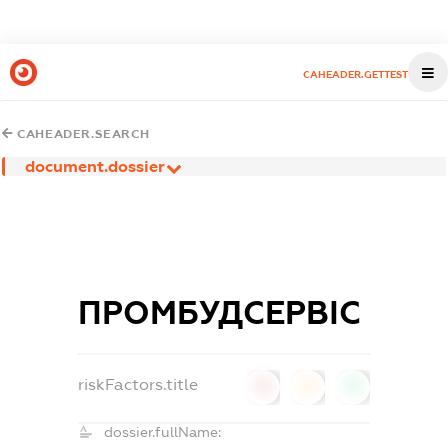
CAHEADER.GETTEST
CAHEADER.SEARCH
document.dossier
ПРОМБУДСЕРВІС
riskFactors.title
0
0
0
dossier.fullName: