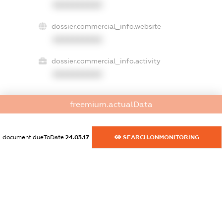
XXXXXXXXXX
dossier.commercial_info.website
XXXXXXXXXX
dossier.commercial_info.activity
XXXXXXXXXX
freemium.actualData
freemium.exampleText_1
freemium.exampleText_2
freemium.anonymousPerSearch2
document.dueToDate
24.03.17
SEARCH.ONMONITORING
FREEMIUM.DETAILS
FREEMIUM.REGISTER