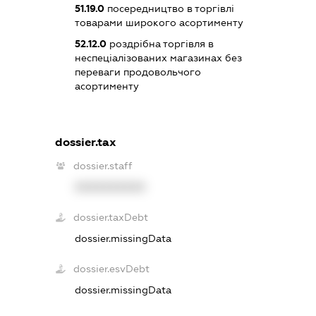
51.19.0
посередництво в торгівлі
товарами широкого асортименту
52.12.0
роздрібна торгівля в
неспеціалізованих магазинах без
переваги продовольчого
асортименту
dossier.tax
dossier.staff
XXXXXXXXXX
dossier.taxDebt
dossier.missingData
dossier.esvDebt
dossier.missingData