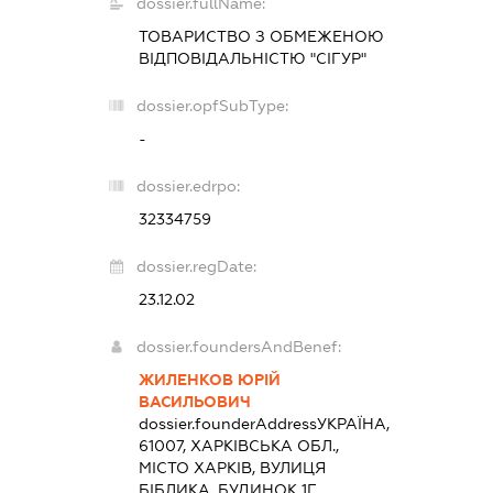
dossier.fullName:
ТОВАРИСТВО З ОБМЕЖЕНОЮ
ВІДПОВІДАЛЬНІСТЮ "СІГУР"
dossier.opfSubType:
-
dossier.edrpo:
32334759
dossier.regDate:
23.12.02
dossier.foundersAndBenef:
ЖИЛЕНКОВ ЮРІЙ
ВАСИЛЬОВИЧ
dossier.founderAddress
УКРАЇНА,
61007, ХАРКІВСЬКА ОБЛ.,
МІСТО ХАРКІВ, ВУЛИЦЯ
БІБЛИКА, БУДИНОК 1Г,