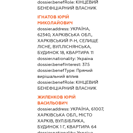
dossier.benefRole:
КІНЦЕВИЙ
БЕНЕФІЦІАРНИЙ ВЛАСНИК
ІГНАТОВ ЮРІЙ
МИКОЛАЙОВИЧ
dossier.address:
УКРАЇНА,
62340, ХАРКІВСЬКА ОБЛ.,
ХАРКІВСЬКИЙ Р-Н, СЕЛИЩЕ
ЛІСНЕ, ВУЛ.ЛІСНЯНСЬКА,
БУДИНОК 18, КВАРТИРА 11
dossier.nationality:
Україна
dossier.benefInterest:
37.5
dossier.benefType:
Прямий
вирішальний вплив
dossier.benefRole:
КІНЦЕВИЙ
БЕНЕФІЦІАРНИЙ ВЛАСНИК
ЖИЛЕНКОВ ЮРІЙ
ВАСИЛЬОВИЧ
dossier.address:
УКРАЇНА, 61007,
ХАРКІВСЬКА ОБЛ., МІСТО
ХАРКІВ, ВУЛ.БІБЛИКА,
БУДИНОК 1 Г, КВАРТИРА 64
dossier.nationality:
Україна