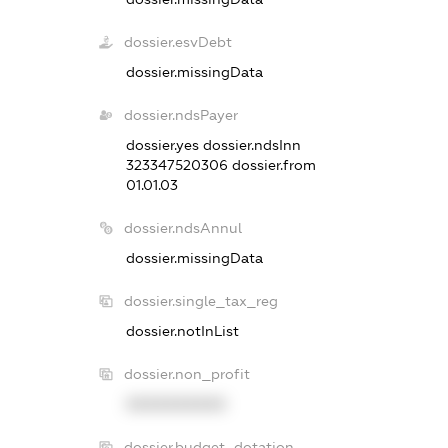
dossier.esvDebt
dossier.missingData
dossier.ndsPayer
dossier.yes
dossier.ndsInn
323347520306
dossier.from
01.01.03
dossier.ndsAnnul
dossier.missingData
dossier.single_tax_reg
dossier.notInList
dossier.non_profit
XXXXXXXXXX
dossier.budget_dotation