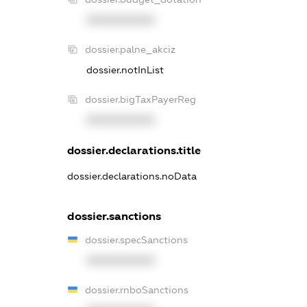
XXXXXXXXXX
dossier.palne_akciz
dossier.notInList
dossier.bigTaxPayerReg
XXXXXXXXXX
dossier.declarations.title
dossier.declarations.noData
dossier.sanctions
dossier.specSanctions
XXXXXXXXXX
dossier.rnboSanctions