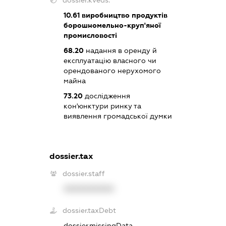
dossier.kveds:
10.61
виробництво продуктів
борошномельно-круп'яної
промисловості
68.20
надання в оренду й
експлуатацію власного чи
орендованого нерухомого
майна
73.20
дослідження
кон'юнктури ринку та
виявлення громадської думки
dossier.tax
dossier.staff
XXXXXXXXXX
dossier.taxDebt
dossier.missingData