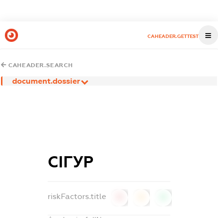
CAHEADER.GETTEST
CAHEADER.SEARCH
document.dossier
СІГУР
riskFactors.title
0
0
0