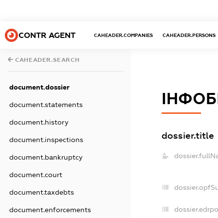
CONTR AGENT
CAHEADER.COMPANIES
CAHEADER.PERSONS
CAHEADER.SEARCH
document.dossier
ІНФОБ
document.statements
document.history
dossier.title
document.inspections
dossier.fullN
document.bankruptcy
document.court
dossier.opfS
document.taxdebts
dossier.edrpo
document.enforcements