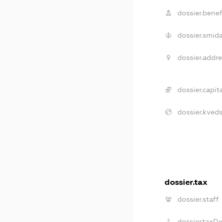
dossier.benefi
dossier.smida
dossier.addre
dossier.capita
dossier.kveds
dossier.tax
dossier.staff
dossier.taxD