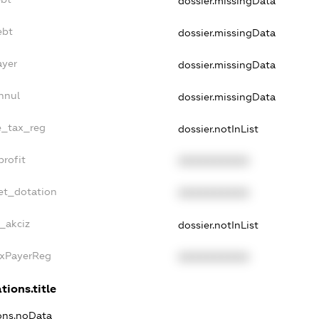
dossier.missingData
ebt
dossier.missingData
ayer
dossier.missingData
nnul
dossier.missingData
le_tax_reg
dossier.notInList
profit
XXXXXXXXXX
et_dotation
XXXXXXXXXX
e_akciz
dossier.notInList
axPayerReg
XXXXXXXXXX
tions.title
ions.noData