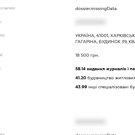
ciaries:
dossier.missingData
:
XXXXXXXXXX
ss:
УКРАЇНА, 61001, ХАРКІВСЬ
ГАГАРІНА, БУДИНОК 39, К
l:
18 500 грн.
:
58.14
видання журналів і п
41.20
будівництво житлових
43.99
інші спеціалізовані буд
XXXXXXXXXX
ebt