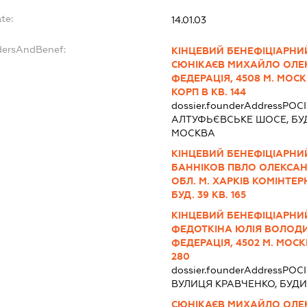
te:
14.01.03
dersAndBenef:
КІНЦЕВИЙ БЕНЕФІЦІАРНИЙ
СЮНІКАЄВ МИХАЙЛО ОЛЕ
ФЕДЕРАЦІЯ, 4508 М. МОС
КОРП В КВ. 144
dossier.founderAddress
РОСІ
АЛТУФЬЄВСЬКЕ ШОСЕ, БУДИ
МОСКВА
КІНЦЕВИЙ БЕНЕФІЦІАРНИЙ
БАННІКОВ ПВЛО ОЛЕКСАНД
ОБЛ. М. ХАРКІВ КОМІНТЕР
БУД. 39 КВ. 165
КІНЦЕВИЙ БЕНЕФІЦІАРНИЙ
ФЕДОТКІНА ЮЛІЯ ВОЛОДИ
ФЕДЕРАЦІЯ, 4502 М. МОСК
280
dossier.founderAddress
РОСІ
ВУЛИЦЯ КРАВЧЕНКО, БУДИ
СЮНІКАЄВ МИХАЙЛО ОЛ