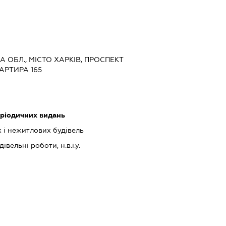
КА ОБЛ., МІСТО ХАРКІВ, ПРОСПЕКТ
ВАРТИРА 165
еріодичних видань
 і нежитлових будівель
івельні роботи, н.в.і.у.