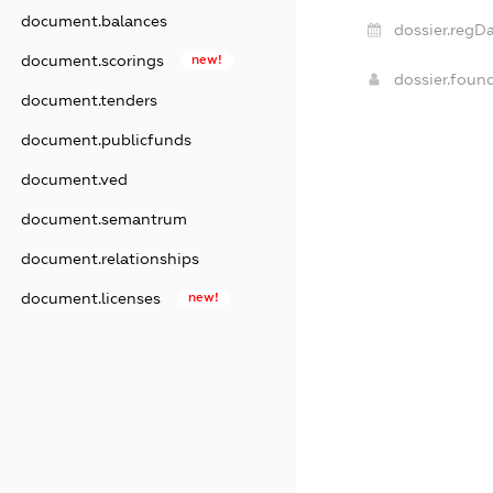
document.balances
dossier.regDa
document.scorings
new!
dossier.foun
document.tenders
document.publicfunds
document.ved
document.semantrum
document.relationships
document.licenses
new!