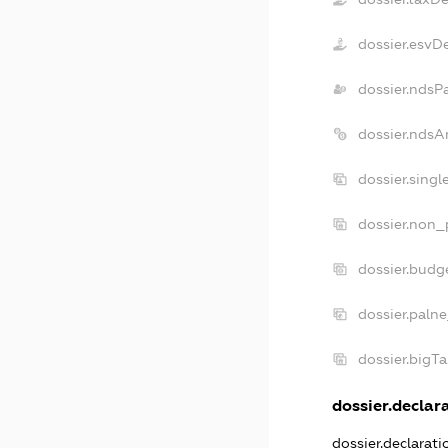
dossier.esvD
dossier.ndsP
dossier.ndsA
dossier.sing
dossier.non_
dossier.budg
dossier.paln
dossier.bigT
dossier.declara
dossier.declarat