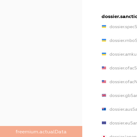
dossier.sancti
dossier.spec
dossier.rnbo
dossier.amku
dossier.ofac
dossier.ofa
dossier.gbSa
dossier.ausS
dossier.euSa
freemium.actualData
dossier.japa