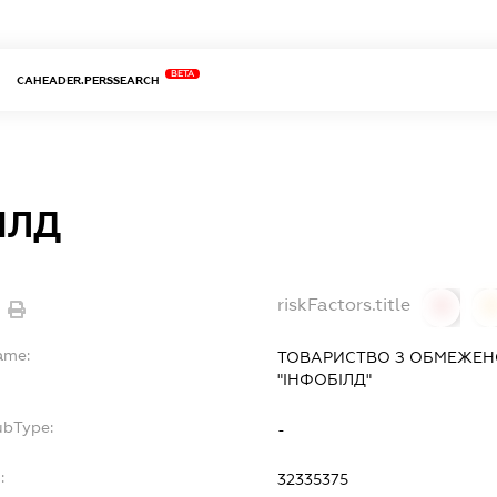
BETA
CAHEADER.PERSSEARCH
ІЛД
riskFactors.title
0
ame:
ТОВАРИСТВО З ОБМЕЖЕН
"ІНФОБІЛД"
ubType:
-
:
32335375