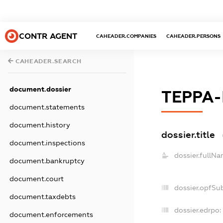
CONTR AGENT
CAHEADER.COMPANIES
CAHEADER.PERSONS
CAHEADER.SEARCH
document.dossier
ТЕРРА-
document.statements
document.history
dossier.title
document.inspections
dossier.fullNa
document.bankruptcy
document.court
dossier.opfSu
document.taxdebts
dossier.edrpo:
document.enforcements