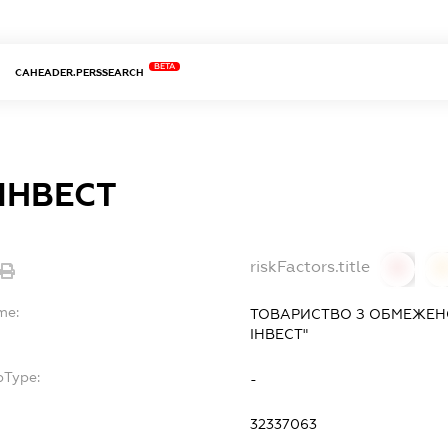
BETA
CAHEADER.PERSSEARCH
ІНВЕСТ
riskFactors.title
0
0
me:
ТОВАРИСТВО З ОБМЕЖЕНО
ІНВЕСТ"
bType:
-
32337063