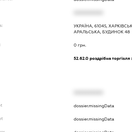
XXXXXXXXXX
s:
УКРАЇНА, 61045, ХАРКІВСЬ
АРАЛЬСЬКА, БУДИНОК 48
:
0 грн.
52.62.0
роздрібна торгівля з
XXXXXXXXXX
bt
dossier.missingData
bt
dossier.missingData
yer