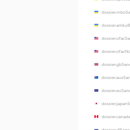
dossier.rnboS
dossier.amkuB
dossier.ofacS
dossier.ofac
dossier.gbSan
dossier.ausSa
dossier.euSan
dossier.japan
dossier.canad
dossier.rfSanc