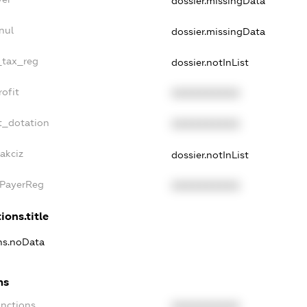
dossier.missingData
nul
dossier.missingData
e_tax_reg
dossier.notInList
rofit
XXXXXXXXXX
t_dotation
XXXXXXXXXX
akciz
dossier.notInList
xPayerReg
XXXXXXXXXX
ions.title
ons.noData
ns
anctions
XXXXXXXXXX