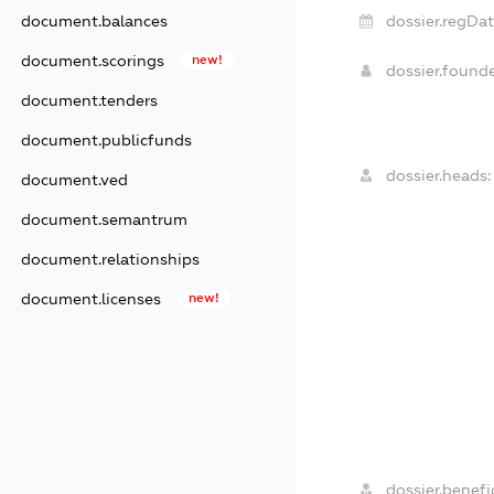
document.balances
dossier.regDat
document.scorings
new!
dossier.found
document.tenders
document.publicfunds
dossier.heads:
document.ved
document.semantrum
document.relationships
document.licenses
new!
dossier.benefic