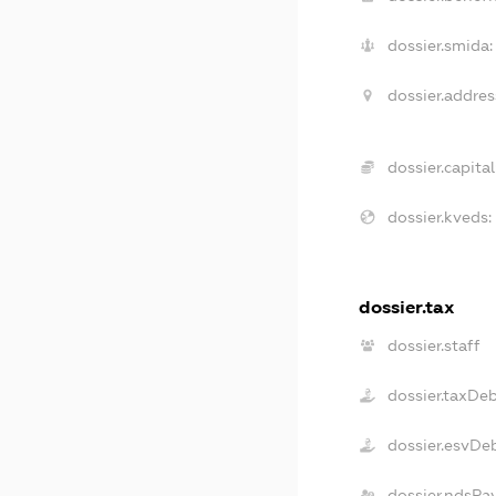
dossier.smida:
dossier.addres
dossier.capital
dossier.kveds:
dossier.tax
dossier.staff
dossier.taxDe
dossier.esvDe
dossier.ndsPa