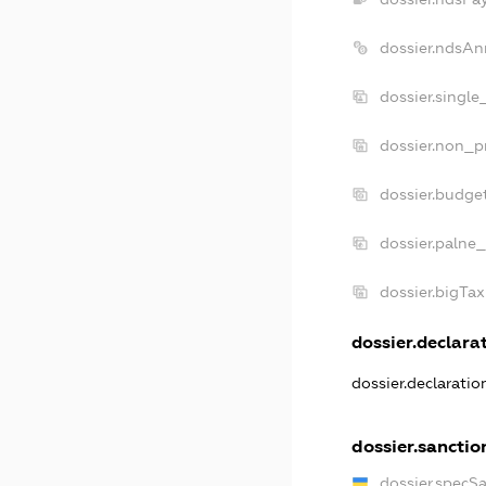
dossier.ndsAn
dossier.singl
dossier.non_p
dossier.budge
dossier.palne_
dossier.bigTa
dossier.declarat
dossier.declarati
dossier.sanctio
dossier.specS