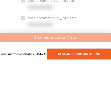
dossier.commercial_info.fax
XXXXXXXXXX
dossier.commercial_info.email
XXXXXXXXXX
dossier.commercial_info.website
freemium.actualData
XXXXXXXXXX
dossier.commercial_info.activity
document.dueToDate
20.04.24
SEARCH.ONMONITORING
XXXXXXXXXX
freemium.exampleText_1
freemium.exampleText_2
freemium.anonymousPerSearch2
FREEMIUM.DETAILS
FREEMIUM.REGISTER