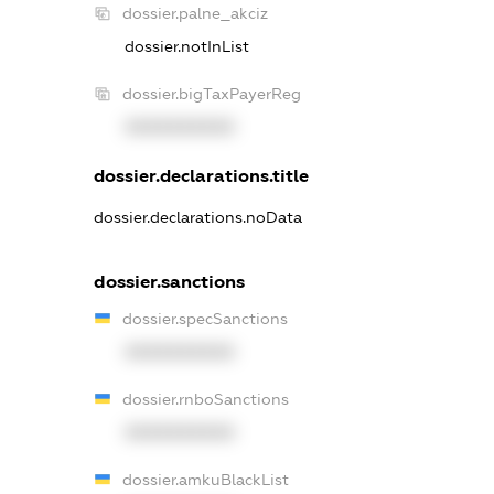
dossier.palne_akciz
dossier.notInList
dossier.bigTaxPayerReg
XXXXXXXXXX
dossier.declarations.title
dossier.declarations.noData
dossier.sanctions
dossier.specSanctions
XXXXXXXXXX
dossier.rnboSanctions
XXXXXXXXXX
dossier.amkuBlackList