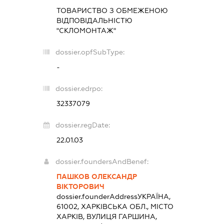
ТОВАРИСТВО З ОБМЕЖЕНОЮ
ВІДПОВІДАЛЬНІСТЮ
"СКЛОМОНТАЖ"
dossier.opfSubType:
-
dossier.edrpo:
32337079
dossier.regDate:
22.01.03
dossier.foundersAndBenef:
ПАШКОВ ОЛЕКСАНДР
ВІКТОРОВИЧ
dossier.founderAddress
УКРАЇНА,
61002, ХАРКІВСЬКА ОБЛ., МІСТО
ХАРКІВ, ВУЛИЦЯ ГАРШИНА,