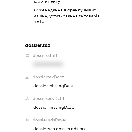
асортименту
77.39
надання в оренду інших
машин, устатковання та товарів,
н.в.і.у.
dossier.tax
dossier.staff
XXXXXXXXXX
dossier.taxDebt
dossier.missingData
dossier.esvDebt
dossier.missingData
dossier.ndsPayer
dossier.yes
dossier.ndsInn