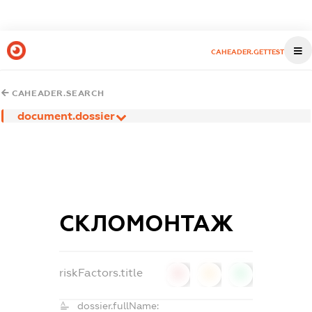
CAHEADER.GETTEST
CAHEADER.SEARCH
document.dossier
СКЛОМОНТАЖ
riskFactors.title
0
0
0
dossier.fullName: