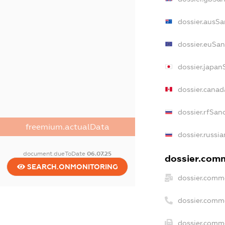
dossier.ausSa
dossier.euSan
dossier.japan
dossier.cana
dossier.rfSan
freemium.actualData
dossier.russia
document.dueToDate
06.07.25
dossier.comm
SEARCH.ONMONITORING
dossier.comme
dossier.comm
dossier.comme