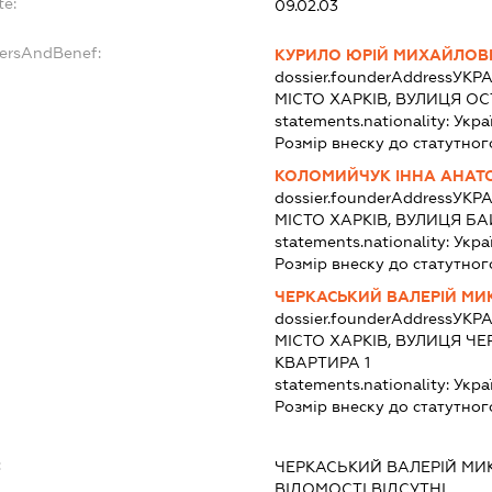
te:
09.02.03
dersAndBenef:
КУРИЛО ЮРІЙ МИХАЙЛОВ
dossier.founderAddress
УКРА
МІСТО ХАРКІВ, ВУЛИЦЯ О
statements.nationality:
Укра
Розмір внеску до статутног
КОЛОМИЙЧУК ІННА АНАТО
dossier.founderAddress
УКРА
МІСТО ХАРКІВ, ВУЛИЦЯ Б
statements.nationality:
Укра
Розмір внеску до статутног
ЧЕРКАСЬКИЙ ВАЛЕРІЙ М
dossier.founderAddress
УКРА
МІСТО ХАРКІВ, ВУЛИЦЯ Ч
КВАРТИРА 1
statements.nationality:
Укра
Розмір внеску до статутног
:
ЧЕРКАСЬКИЙ ВАЛЕРІЙ М
ВІДОМОСТІ ВІДСУТНІ