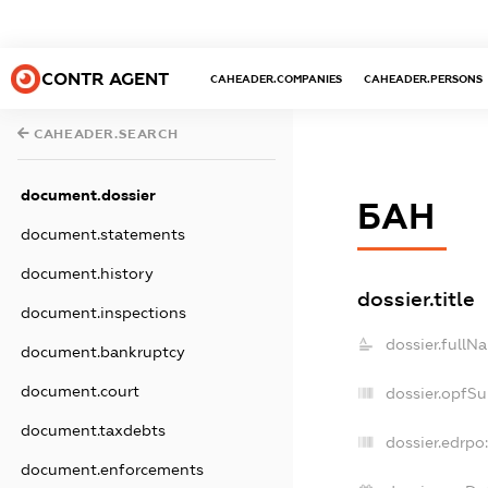
CONTR AGENT
CAHEADER.COMPANIES
CAHEADER.PERSONS
CAHEADER.SEARCH
document.dossier
БАН
document.statements
document.history
dossier.title
document.inspections
dossier.fullN
document.bankruptcy
document.court
dossier.opfS
document.taxdebts
dossier.edrpo:
document.enforcements