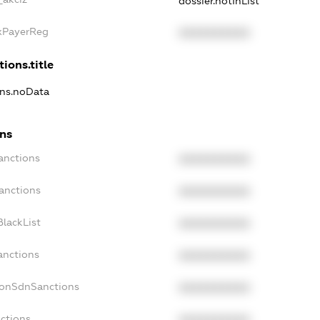
dossier.notInList
axPayerReg
XXXXXXXXXX
ions.title
ons.noData
ons
anctions
XXXXXXXXXX
anctions
XXXXXXXXXX
lackList
XXXXXXXXXX
anctions
XXXXXXXXXX
NonSdnSanctions
XXXXXXXXXX
ctions