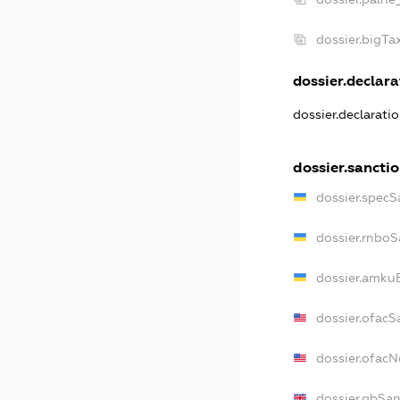
dossier.bigT
dossier.declarat
dossier.declarati
dossier.sancti
dossier.specS
dossier.rnboS
dossier.amkuB
dossier.ofacS
dossier.ofac
dossier.gbSan