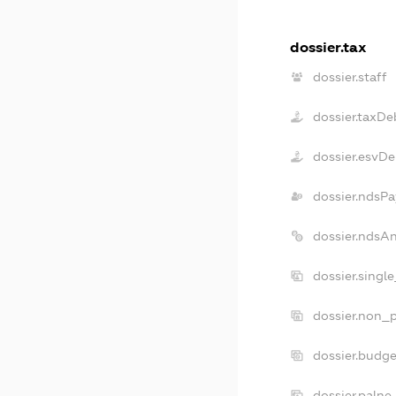
dossier.tax
dossier.staff
dossier.taxDe
dossier.esvDe
dossier.ndsPa
dossier.ndsA
dossier.singl
dossier.non_p
dossier.budg
dossier.palne