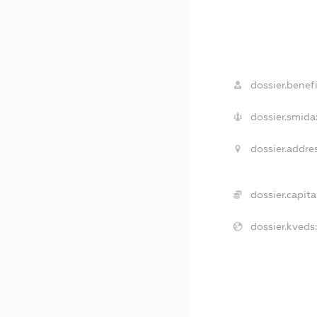
dossier.benefi
dossier.smida
dossier.addres
dossier.capital
dossier.kveds: