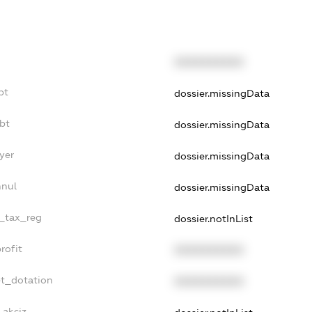
XXXXXXXXXX
bt
dossier.missingData
bt
dossier.missingData
yer
dossier.missingData
nnul
dossier.missingData
e_tax_reg
dossier.notInList
rofit
XXXXXXXXXX
et_dotation
XXXXXXXXXX
_akciz