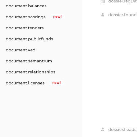
dossier.regDa
document.balances
dossier.foun
document.scorings
new!
document.tenders
document.publicfunds
document.ved
document.semantrum
document.relationships
document.licenses
new!
dossier.heads