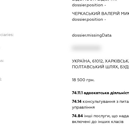
dossier.position -
ЧЕРКАСЬКИЙ ВАЛЕРІЙ М
dossier.position -
ciaries:
dossier.missingData
:
XXXXXXXXXX
s:
УКРАЇНА, 61012, ХАРКІВСЬ
ПОЛТАВСЬКИЙ ШЛЯХ, БУД
:
18 500 грн.
74.11.1
адвокатська діяльніс
74.14
консультування з пита
управління
74.84
інші послуги, що над
включені до інших класів