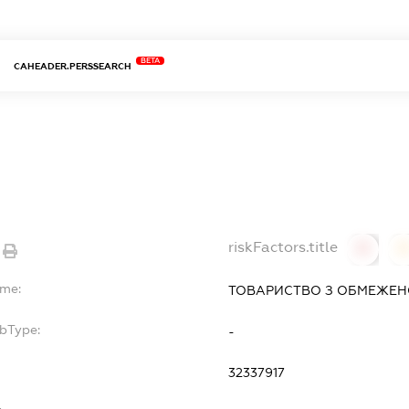
BETA
CAHEADER.PERSSEARCH
riskFactors.title
0
ame:
ТОВАРИСТВО З ОБМЕЖЕН
ubType:
-
32337917