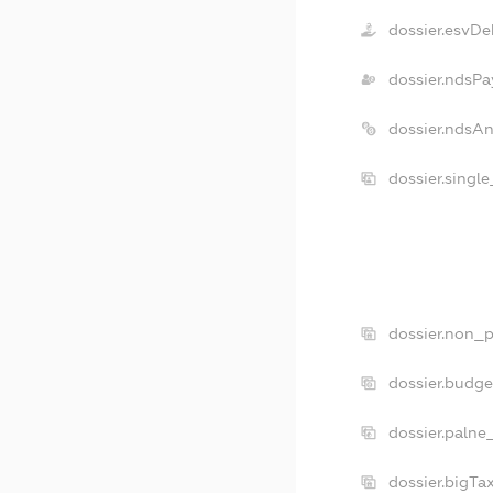
dossier.esvDe
dossier.ndsPa
dossier.ndsA
dossier.singl
dossier.non_p
dossier.budg
dossier.palne
dossier.bigT