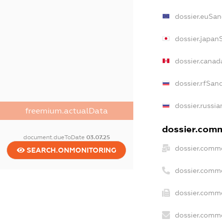
dossier.euSan
dossier.japan
dossier.cana
dossier.rfSan
dossier.russia
freemium.actualData
dossier.comm
document.dueToDate
03.07.25
dossier.comme
SEARCH.ONMONITORING
dossier.comm
dossier.comme
dossier.comme