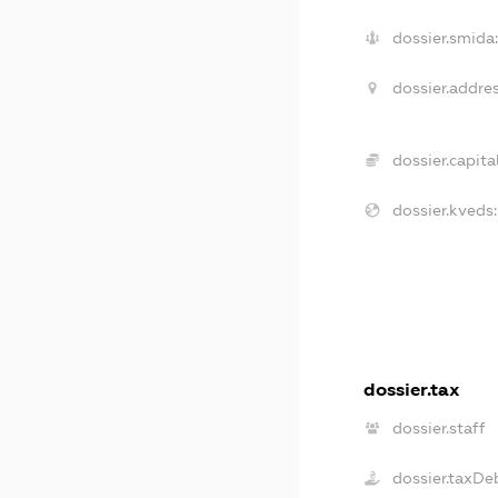
dossier.smida
dossier.addres
dossier.capital
dossier.kveds:
dossier.tax
dossier.staff
dossier.taxDe