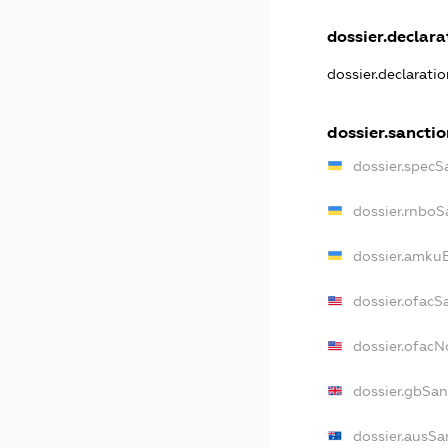
dossier.declarat
dossier.declarati
dossier.sancti
dossier.specS
dossier.rnboS
dossier.amkuB
dossier.ofacS
dossier.ofac
dossier.gbSan
dossier.ausSa