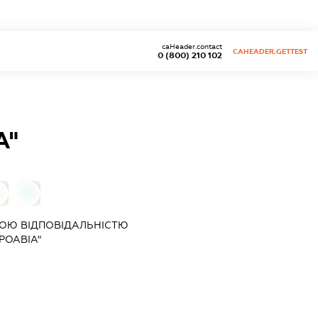
caHeader.contact
CAHEADER.GETTEST
0 (800) 210 102
А"
0
0
ОЮ ВІДПОВІДАЛЬНІСТЮ
РОАВІА"