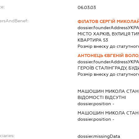
te:
06.03.03
dersAndBenef:
ФІЛАТОВ СЕРГІЙ МИКОЛА
dossier.founderAddress
УКРА
МІСТО ХАРКІВ, ВУЛИЦЯ ТИ
КВАРТИРА 53
Розмір внеску до статутног
АНТОНЕЦЬ ЄВГЕНІЙ ВОЛ
dossier.founderAddress
УКРА
ГЕРОЇВ СТАЛІНГРАДУ, БУД
Розмір внеску до статутног
:
МАШОШИН МИКОЛА СТАН
ВІДОМОСТІ ВІДСУТНІ
dossier.position -
МАШОШИН МИКОЛА СТАН
dossier.position -
ciaries:
dossier.missingData