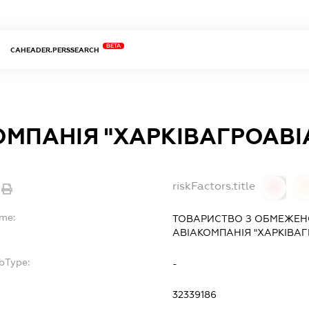
BETA
CAHEADER.PERSSEARCH
ОМПАНІЯ "ХАРКІВАГРОАВІ
riskFactors.title
0
ame:
ТОВАРИСТВО З ОБМЕЖЕН
АВІАКОМПАНІЯ "ХАРКІВАГ
bType:
-
32339186