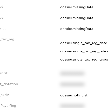
bt
dossier.missingData
yer
dossier.missingData
nnul
dossier.missingData
e_tax_reg
dossier.single_tax_reg_date -
dossier.single_tax_reg_rate 
dossier.single_tax_reg_grou
rofit
XXXXXXXXXX
et_dotation
XXXXXXXXXX
_akciz
dossier.notInList
axPayerReg
XXXXXXXXXX