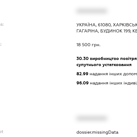
:
XXXXXXXXXX
s:
УКРАЇНА, 61080, ХАРКІВСЬ
ГАГАРІНА, БУДИНОК 199, 
:
18 500 грн.
30.30
виробництво повітрян
супутнього устатковання
82.99
надання інших допоміж
96.09
надання інших індивіду
XXXXXXXXXX
bt
dossier.missingData