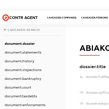
CONTR AGENT
CAHEADER.COMPANIES
CAHEADER.PERSONS
CAHEADER.SEARCH
document.dossier
АВІАК
document.statements
document.history
dossier.title
document.inspections
dossier.fullN
document.bankruptcy
document.court
dossier.opfSu
document.taxdebts
dossier.edrpo:
document.enforcements