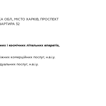
КА ОБЛ., МІСТО ХАРКІВ, ПРОСПЕКТ
КВАРТИРА 32
их і космічних літальних апаратів,
них комерційних послуг, н.в.і.у.
альних послуг, н.в.і.у.