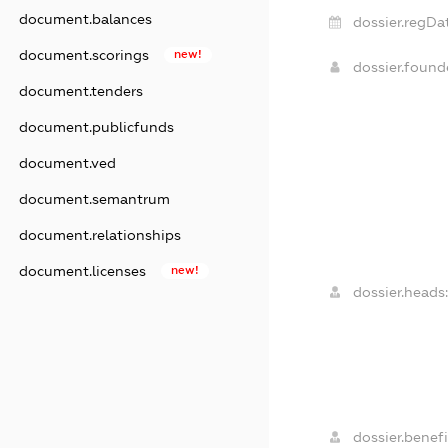
document.balances
dossier.regDa
document.scorings
new!
dossier.foun
document.tenders
document.publicfunds
document.ved
document.semantrum
document.relationships
document.licenses
new!
dossier.heads
dossier.benefi