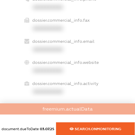
XXXXXXXXXX
dossier.commercial_info.fax
XXXXXXXXXX
dossier.commercial_info.email
XXXXXXXXXX
dossier.commercial_info.website
XXXXXXXXXX
dossier.commercial_info.activity
XXXXXXXXXX
freemium.actualData
freemium.exampleText_1
freemium.exampleText_2
freemium.anonymousPerSearch2
document.dueToDate
03.07.25
SEARCH.ONMONITORING