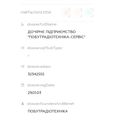
riskFactors.title
0
0
0
dossier.fullName:
ДОЧІРНЄ ПІДПРИЄМСТВО
"ПОБУТРАДІОТЕХНІКА-СЕРВІС"
dossier.opfSubType:
-
dossier.edrpo:
32342555
dossier.regDate:
29.01.03
dossier.foundersAndBenef:
ПОБУТРАДІОТЕХНІКА