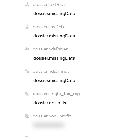
dossier.taxDebt
dossier.missingData
dossier.esvDebt
dossier.missingData
dossier.ndsPayer
dossier.missingData
dossier.ndsAnnul
dossier.missingData
dossier.single_tax_reg
dossier.notInList
dossier.non_profit
XXXXXXXXXX