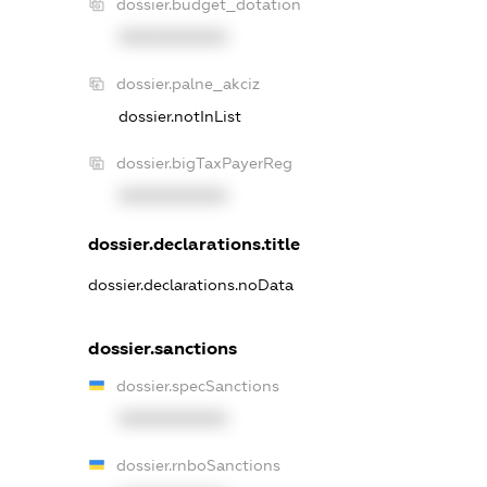
dossier.budget_dotation
XXXXXXXXXX
dossier.palne_akciz
dossier.notInList
dossier.bigTaxPayerReg
XXXXXXXXXX
dossier.declarations.title
dossier.declarations.noData
dossier.sanctions
dossier.specSanctions
XXXXXXXXXX
dossier.rnboSanctions