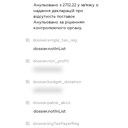
Анульовано з 27.12.22 у зв'язку з:
надання декларацiй про
вiдсутнiсть поставок
Анульовано за рiшенням
контролюючого органу.
dossier.single_tax_reg
dossier.notInList
dossier.non_profit
XXXXXXXXXX
dossier.budget_dotation
XXXXXXXXXX
dossier.palne_akciz
dossier.notInList
dossier.bigTaxPayerReg