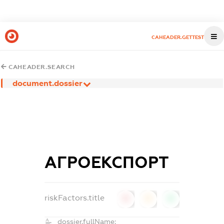
CAHEADER.GETTEST
CAHEADER.SEARCH
document.dossier
АГРОЕКСПОРТ
riskFactors.title
0
0
0
dossier.fullName: