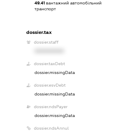
49.41
вантажний автомобільний
транспорт
dossier.tax
dossier.staff
XXXXXXXXXX
dossier.taxDebt
dossier.missingData
dossier.esvDebt
dossier.missingData
dossier.ndsPayer
dossier.missingData
dossier.ndsAnnul