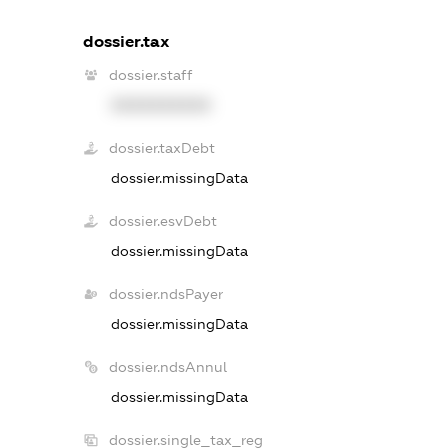
dossier.tax
dossier.staff
XXXXXXXXXX
dossier.taxDebt
dossier.missingData
dossier.esvDebt
dossier.missingData
dossier.ndsPayer
dossier.missingData
dossier.ndsAnnul
dossier.missingData
dossier.single_tax_reg