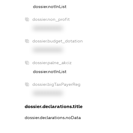
dossier.notInList
dossier.non_profit
XXXXXXXXXX
dossier.budget_dotation
XXXXXXXXXX
dossier.palne_akciz
dossier.notInList
dossier.bigTaxPayerReg
XXXXXXXXXX
dossier.declarations.title
dossier.declarations.noData