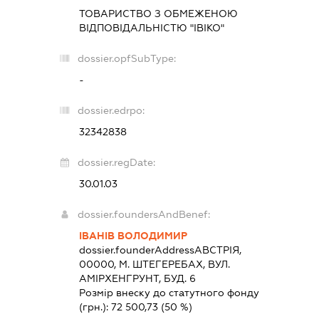
ТОВАРИСТВО З ОБМЕЖЕНОЮ
ВІДПОВІДАЛЬНІСТЮ "ІВІКО"
dossier.opfSubType:
-
dossier.edrpo:
32342838
dossier.regDate:
30.01.03
dossier.foundersAndBenef:
ІВАНІВ ВОЛОДИМИР
dossier.founderAddress
АВСТРІЯ,
00000, М. ШТЕГЕРЕБАХ, ВУЛ.
АМІРХЕНГРУНТ, БУД. 6
Розмір внеску до статутного фонду
(грн.):
72 500,73
(50 %)