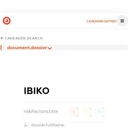
CAHEADER.GETTEST
CAHEADER.SEARCH
document.dossier
ІВІКО
riskFactors.title
0
0
0
dossier.fullName: