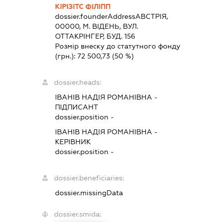
КІРІЗІТС ФІЛІПП
dossier.founderAddress
АВСТРІЯ,
00000, М. ВІДЕНЬ, ВУЛ.
ОТТАКРІНГЕР, БУД. 156
Розмір внеску до статутного фонду
(грн.):
72 500,73
(50 %)
dossier.heads:
ІВАНІВ НАДІЯ РОМАНІВНА
-
ПІДПИСАНТ
dossier.position -
ІВАНІВ НАДІЯ РОМАНІВНА
-
КЕРІВНИК
dossier.position -
dossier.beneficiaries:
dossier.missingData
dossier.smida: