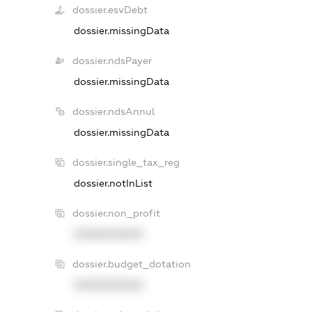
dossier.esvDebt
dossier.missingData
dossier.ndsPayer
dossier.missingData
dossier.ndsAnnul
dossier.missingData
dossier.single_tax_reg
dossier.notInList
dossier.non_profit
XXXXXXXXXX
dossier.budget_dotation
XXXXXXXXXX