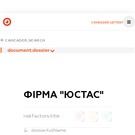
CAHEADER.GETTEST
CAHEADER.SEARCH
document.dossier
ФІРМА "ЮСТАС"
riskFactors.title
0
0
0
dossier.fullName: