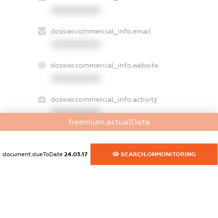
XXXXXXXXXX
dossier.commercial_info.email
XXXXXXXXXX
dossier.commercial_info.website
XXXXXXXXXX
dossier.commercial_info.activity
XXXXXXXXXX
freemium.actualData
document.dueToDate
24.03.17
SEARCH.ONMONITORING
freemium.exampleText_1
freemium.exampleText_2
freemium.anonymousPerSearch2
FREEMIUM.DETAILS
FREEMIUM.REGISTER