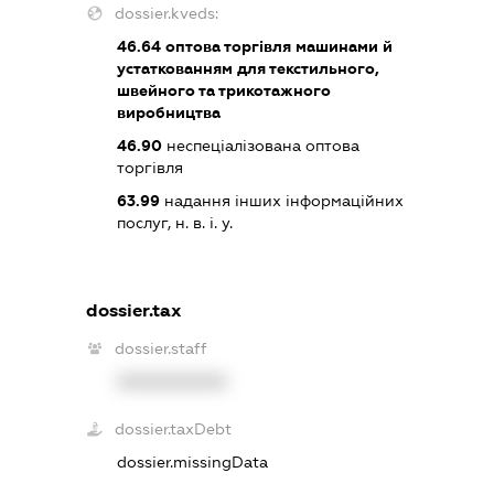
dossier.kveds:
46.64
оптова торгівля машинами й
устаткованням для текстильного,
швейного та трикотажного
виробництва
46.90
неспеціалізована оптова
торгівля
63.99
надання інших інформаційних
послуг, н. в. і. у.
dossier.tax
dossier.staff
XXXXXXXXXX
dossier.taxDebt
dossier.missingData