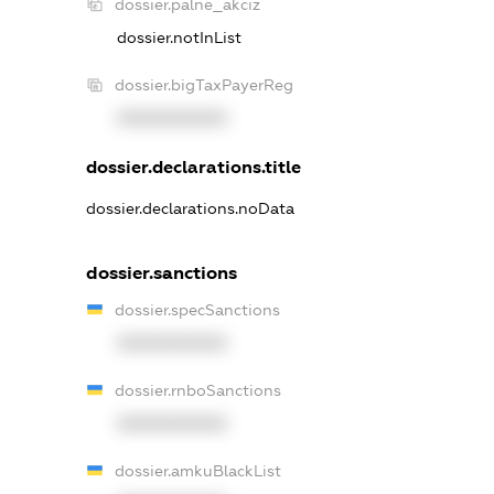
dossier.palne_akciz
dossier.notInList
dossier.bigTaxPayerReg
XXXXXXXXXX
dossier.declarations.title
dossier.declarations.noData
dossier.sanctions
dossier.specSanctions
XXXXXXXXXX
dossier.rnboSanctions
XXXXXXXXXX
dossier.amkuBlackList