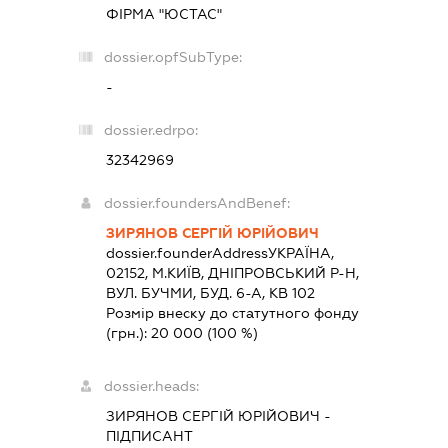
ФІРМА "ЮСТАС"
dossier.opfSubType:
-
dossier.edrpo:
32342969
dossier.foundersAndBenef:
ЗИРЯНОВ СЕРГІЙ ЮРІЙОВИЧ
dossier.founderAddress
УКРАЇНА,
02152, М.КИЇВ, ДНІПРОВСЬКИЙ Р-Н,
ВУЛ. БУЧМИ, БУД. 6-А, КВ 102
Розмір внеску до статутного фонду
(грн.):
20 000
(100 %)
dossier.heads:
ЗИРЯНОВ СЕРГІЙ ЮРІЙОВИЧ
-
ПІДПИСАНТ