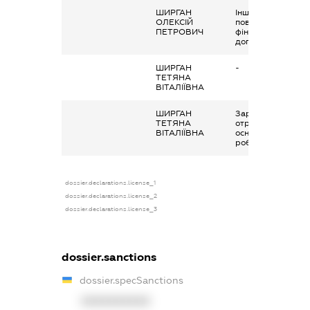
ШИРГАН
Інше, сума
ОЛЕКСІЙ
поворотної
ПЕТРОВИЧ
фінансової
допомоги
ШИРГАН
-
ТЕТЯНА
ВІТАЛІЇВНА
ШИРГАН
Заробітна плата
ТЕТЯНА
отримана за
ВІТАЛІЇВНА
основним місцем
роботи
dossier.declarations.license_1
dossier.declarations.license_2
dossier.declarations.license_3
dossier.sanctions
dossier.specSanctions
XXXXXXXXXX