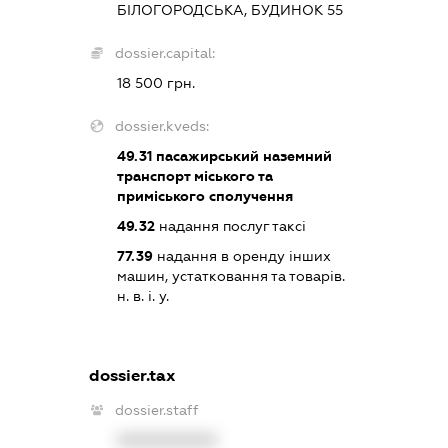
БІЛОГОРОДСЬКА, БУДИНОК 55
dossier.capital:
18 500 грн.
dossier.kveds:
49.31
пасажирський наземний
транспорт міського та
приміського сполучення
49.32
надання послуг таксі
77.39
надання в оренду інших
машин, устатковання та товарів.
н. в. і. у.
dossier.tax
dossier.staff
XXXXXXXXXX