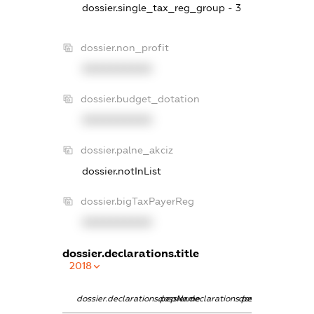
dossier.single_tax_reg_group - 3
dossier.non_profit
XXXXXXXXXX
dossier.budget_dotation
XXXXXXXXXX
dossier.palne_akciz
dossier.notInList
dossier.bigTaxPayerReg
XXXXXXXXXX
dossier.declarations.title
2018
dossier.declarations.pepName
dossier.declarations.personName
dossier.declaratio