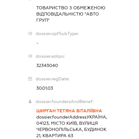
ТОВАРИСТВО З ОБМЕЖЕНОЮ
ВІДПОВІДАЛЬНІСТЮ "АВТО
ГРУП"
dossier.opfSubType:
-
dossier.edrpo:
32343040
dossier.regDate:
30.01.03
dossier.foundersAndBenef:
ШИРГАН ТЕТЯНА ВІТАЛІЇВНА
dossier.founderAddress
УКРАЇНА,
04123, МІСТО КИЇВ, ВУЛИЦЯ
ЧЕРВОНОПІЛЬСЬКА, БУДИНОК
21, КВАРТИРА 63