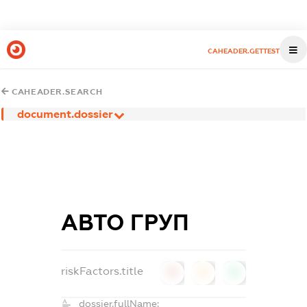
CAHEADER.GETTEST
CAHEADER.SEARCH
document.dossier
АВТО ГРУП
riskFactors.title
0
0
0
dossier.fullName: