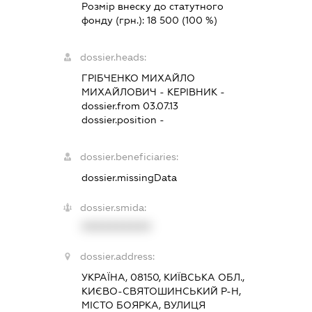
Розмір внеску до статутного
фонду (грн.):
18 500
(100 %)
dossier.heads:
ГРІБЧЕНКО МИХАЙЛО
МИХАЙЛОВИЧ
-
КЕРІВНИК
-
dossier.from 03.07.13
dossier.position -
dossier.beneficiaries:
dossier.missingData
dossier.smida:
XXXXXXXXXX
dossier.address:
УКРАЇНА, 08150, КИЇВСЬКА ОБЛ.,
КИЄВО-СВЯТОШИНСЬКИЙ Р-Н,
МІСТО БОЯРКА, ВУЛИЦЯ