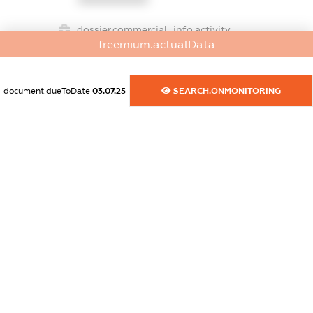
dossier.commercial_info.activity
freemium.actualData
XXXXXXXXXX
document.dueToDate
03.07.25
SEARCH.ONMONITORING
freemium.exampleText_1
freemium.exampleText_2
freemium.anonymousPerSearch2
FREEMIUM.DETAILS
FREEMIUM.REGISTER