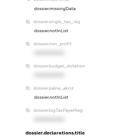
dossier.missingData
dossier.single_tax_reg
dossier.notInList
dossier.non_profit
XXXXXXXXXX
dossier.budget_dotation
XXXXXXXXXX
dossier.palne_akciz
dossier.notInList
dossier.bigTaxPayerReg
XXXXXXXXXX
dossier.declarations.title