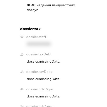
81.30
надання ландшафтних
послуг
dossier.tax
dossier.staff
XXXXXXXXXX
dossier.taxDebt
dossier.missingData
dossier.esvDebt
dossier.missingData
dossier.ndsPayer
dossier.missingData
dossier.ndsAnnul