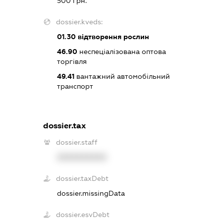
500 грн.
dossier.kveds:
01.30
відтворення рослин
46.90
неспеціалізована оптова
торгівля
49.41
вантажний автомобільний
транспорт
dossier.tax
dossier.staff
XXXXXXXXXX
dossier.taxDebt
dossier.missingData
dossier.esvDebt