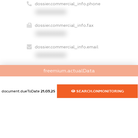
dossier.commercial_info.phone
XXXXXXXXXX
dossier.commercial_info.fax
XXXXXXXXXX
dossier.commercial_info.email
XXXXXXXXXX
dossier.commercial_info.website
freemium.actualData
XXXXXXXXXX
dossier.commercial_info.activity
document.dueToDate
21.03.25
SEARCH.ONMONITORING
XXXXXXXXXX
freemium.exampleText_1
freemium.exampleText_2
freemium.anonymousPerSearch2