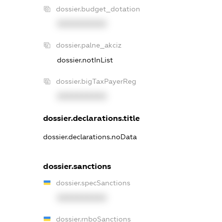
dossier.budget_dotation
XXXXXXXXXX
dossier.palne_akciz
dossier.notInList
dossier.bigTaxPayerReg
XXXXXXXXXX
dossier.declarations.title
dossier.declarations.noData
dossier.sanctions
dossier.specSanctions
XXXXXXXXXX
dossier.rnboSanctions