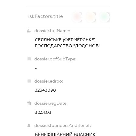
riskFactors.title
0
0
0
dossier.fullName:
СЕЛЯНСЬКЕ (ФЕРМЕРСЬКЕ)
ГОСПОДАРСТВО "ДОДОНОВ"
dossier.opfSubType:
-
dossier.edrpo:
32343098
dossier.regDate:
30.01.03
dossier.foundersAndBenef:
БЕНЕФІЦІАРНИЙ ВЛАСНИК-