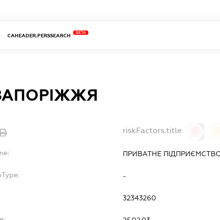
BETA
CAHEADER.PERSSEARCH
ЗАПОРІЖЖЯ
riskFactors.title
0
0
me:
ПРИВАТНЕ ПІДПРИЄМСТВО
bType:
-
32343260
e: