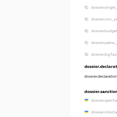
dossier.single
dossier.non_pr
dossier.budge
dossier.palne_
dossier.bigTa
dossier.declarat
dossier.declarati
dossier.sanctio
dossier.specS
dossier.rnboS