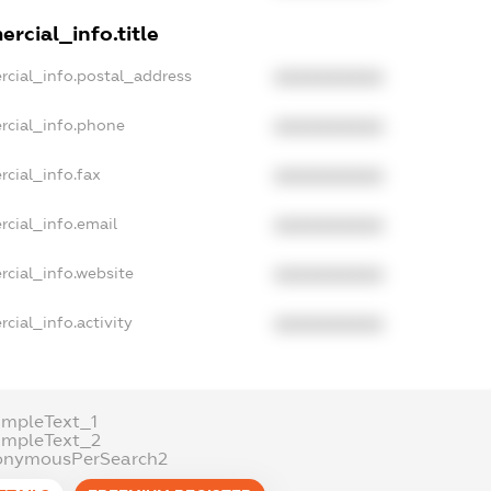
rcial_info.title
rcial_info.postal_address
XXXXXXXXXX
rcial_info.phone
XXXXXXXXXX
rcial_info.fax
XXXXXXXXXX
rcial_info.email
XXXXXXXXXX
rcial_info.website
XXXXXXXXXX
cial_info.activity
XXXXXXXXXX
ampleText_1
ampleText_2
onymousPerSearch2