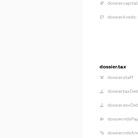
dossier.capital
dossier.kveds:
dossier.tax
dossier.staff
dossier.taxDeb
dossier.esvDe
dossier.ndsPa
dossier.ndsAn