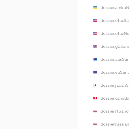
dossier.amkuB
dossier.ofacS
dossier.ofacN
dossier.gbSan
dossier.ausSa
dossier.euSan
dossier.japan
dossier.canad
dossier.rfSanc
dossier.russia