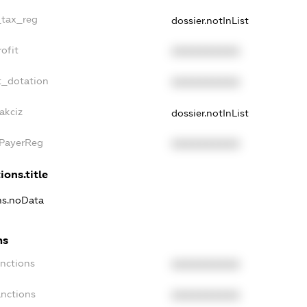
_tax_reg
dossier.notInList
ofit
XXXXXXXXXX
t_dotation
XXXXXXXXXX
akciz
dossier.notInList
xPayerReg
XXXXXXXXXX
ions.title
ons.noData
ns
anctions
XXXXXXXXXX
anctions
XXXXXXXXXX