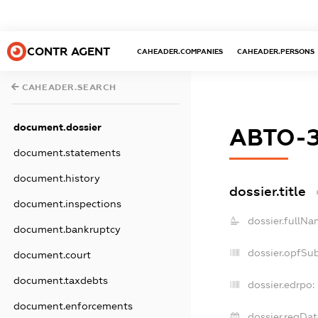
CONTR AGENT
CAHEADER.COMPANIES
CAHEADER.PERSONS
CAHEADER.SEARCH
document.dossier
АВТО-
document.statements
document.history
dossier.title
document.inspections
dossier.fullNa
document.bankruptcy
dossier.opfSu
document.court
document.taxdebts
dossier.edrpo:
document.enforcements
dossier.regDat