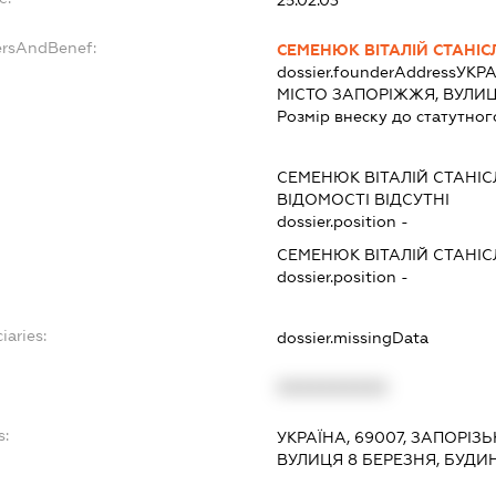
25.02.03
ersAndBenef:
СЕМЕНЮК ВІТАЛІЙ СТАНІ
dossier.founderAddress
УКРА
МІСТО ЗАПОРІЖЖЯ, ВУЛИЦ
Розмір внеску до статутног
СЕМЕНЮК ВІТАЛІЙ СТАНІ
ВІДОМОСТІ ВІДСУТНІ
dossier.position -
СЕМЕНЮК ВІТАЛІЙ СТАНІ
dossier.position -
iaries:
dossier.missingData
XXXXXXXXXX
s:
УКРАЇНА, 69007, ЗАПОРІЗ
ВУЛИЦЯ 8 БЕРЕЗНЯ, БУДИ