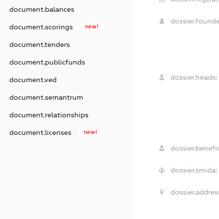
document.balances
dossier.found
document.scorings
new!
document.tenders
document.publicfunds
dossier.heads:
document.ved
document.semantrum
document.relationships
document.licenses
new!
dossier.benefic
dossier.smida:
dossier.addres