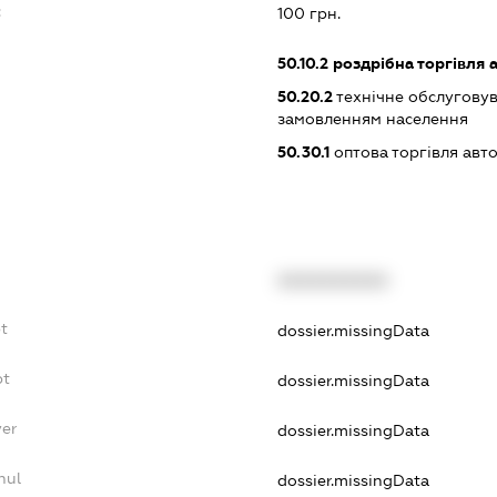
:
100 грн.
50.10.2
роздрібна торгівля 
50.20.2
технічне обслуговув
замовленням населення
50.30.1
оптова торгівля авт
XXXXXXXXXX
t
dossier.missingData
bt
dossier.missingData
yer
dossier.missingData
nul
dossier.missingData