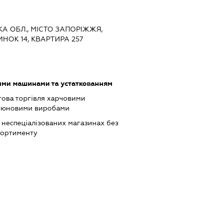
ЬКА ОБЛ., МІСТО ЗАПОРІЖЖЯ,
НОК 14, КВАРТИРА 257
ими машинами та устаткованням
това торгівля харчовими
ютюновими виробами
 неспеціалізованих магазинах без
сортименту