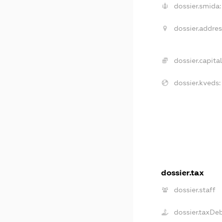
dossier.smida:
dossier.addres
dossier.capital
dossier.kveds:
dossier.tax
dossier.staff
dossier.taxDe