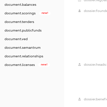
dossier.regDat
document.balances
dossier.found
document.scorings
new!
document.tenders
document.publicfunds
document.ved
document.semantrum
document.relationships
dossier.heads:
document.licenses
new!
dossier.benefic