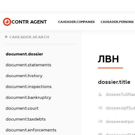
CONTR AGENT
CAHEADER.COMPANIES
CAHEADER.PERSONS
CAHEADER.SEARCH
document.dossier
ЛВН
document.statements
document.history
dossier.title
document.inspections
dossier.fullNa
document.bankruptcy
dossier.opfSu
document.court
document.taxdebts
dossier.edrpo:
document.enforcements