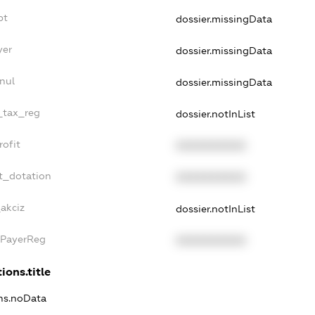
bt
dossier.missingData
yer
dossier.missingData
nul
dossier.missingData
e_tax_reg
dossier.notInList
rofit
XXXXXXXXXX
t_dotation
XXXXXXXXXX
_akciz
dossier.notInList
xPayerReg
XXXXXXXXXX
ions.title
ons.noData