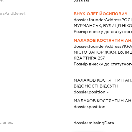
e:
23.01.03
ersAndBenef:
ВНУК ОЛЕГ ЙОСИПОВИЧ
dossier.founderAddress
РОСІ
МУРМАНСЬК, ВУЛИЦЯ НІКО
Розмір внеску до статутног
МАЛАХОВ КОСТЯНТИН АН
dossier.founderAddress
УКРА
МІСТО ЗАПОРІЖЖЯ, ВУЛИЦ
КВАРТИРА 257
Розмір внеску до статутног
МАЛАХОВ КОСТЯНТИН АН
ВІДОМОСТІ ВІДСУТНІ
dossier.position -
МАЛАХОВ КОСТЯНТИН АН
dossier.position -
iaries:
dossier.missingData