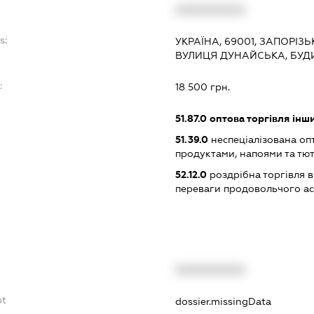
XXXXXXXXXX
s:
УКРАЇНА, 69001, ЗАПОРІЗ
ВУЛИЦЯ ДУНАЙСЬКА, БУДИ
:
18 500 грн.
51.87.0
оптова торгівля інш
51.39.0
неспеціалізована оп
продуктами, напоями та т
52.12.0
роздрібна торгівля в
переваги продовольчого а
XXXXXXXXXX
bt
dossier.missingData