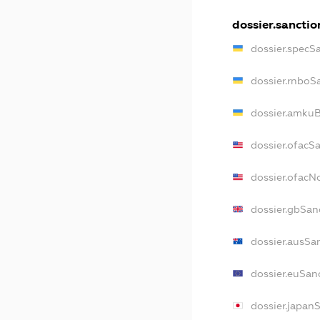
dossier.sanctio
dossier.specS
dossier.rnboS
dossier.amkuB
dossier.ofacS
dossier.ofac
dossier.gbSan
dossier.ausSa
dossier.euSan
dossier.japan