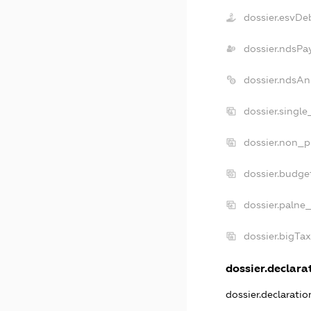
dossier.esvDe
dossier.ndsPa
dossier.ndsAn
dossier.singl
dossier.non_p
dossier.budge
dossier.palne
dossier.bigTa
dossier.declarat
dossier.declarati