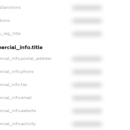
aSanctions
XXXXXXXXXX
tions
XXXXXXXXXX
n_reg_title
XXXXXXXXXX
rcial_info.title
rcial_info.postal_address
XXXXXXXXXX
rcial_info.phone
XXXXXXXXXX
rcial_info.fax
XXXXXXXXXX
rcial_info.email
XXXXXXXXXX
rcial_info.website
XXXXXXXXXX
cial_info.activity
XXXXXXXXXX