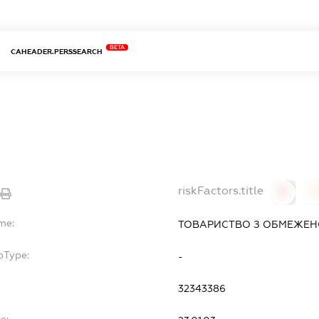
BETA
CAHEADER.PERSSEARCH
riskFactors.title
0
me:
ТОВАРИСТВО З ОБМЕЖЕНО
bType:
-
32343386