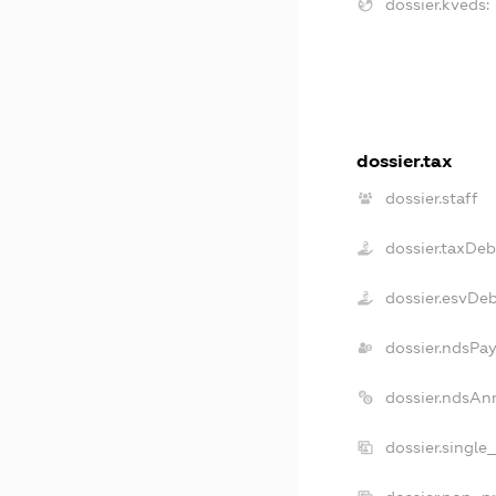
dossier.kveds:
dossier.tax
dossier.staff
dossier.taxDeb
dossier.esvDe
dossier.ndsPay
dossier.ndsAn
dossier.single