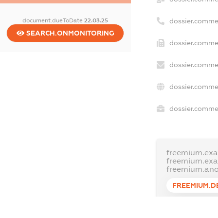
dossier.comme
document.dueToDate
22.03.25
SEARCH.ONMONITORING
dossier.commer
dossier.commer
dossier.commer
dossier.commer
freemium.exa
freemium.ex
freemium.an
FREEMIUM.D