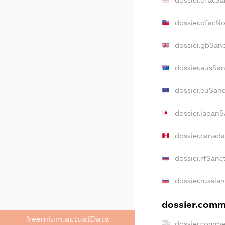
dossier.ofacN
dossier.gbSan
dossier.ausSan
dossier.euSanc
dossier.japanS
dossier.canad
dossier.rfSanc
dossier.russia
dossier.comme
freemium.actualData
dossier.comme