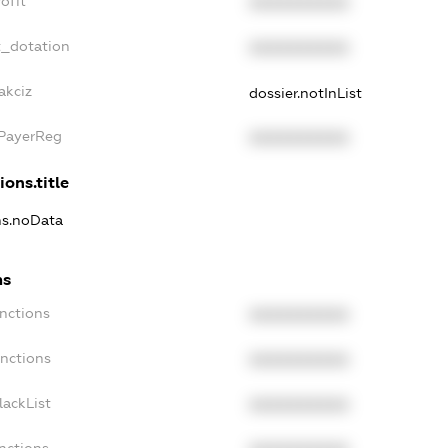
ofit
XXXXXXXXXX
t_dotation
XXXXXXXXXX
akciz
dossier.notInList
xPayerReg
XXXXXXXXXX
ions.title
ns.noData
ns
nctions
XXXXXXXXXX
anctions
XXXXXXXXXX
lackList
XXXXXXXXXX
nctions