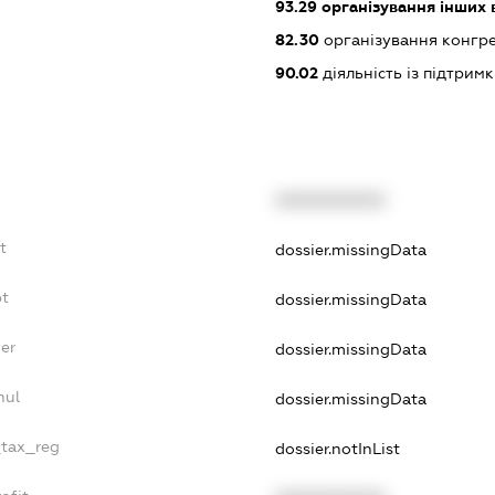
93.29
організування інших в
82.30
організування конгре
90.02
діяльність із підтрим
XXXXXXXXXX
t
dossier.missingData
bt
dossier.missingData
er
dossier.missingData
nul
dossier.missingData
_tax_reg
dossier.notInList