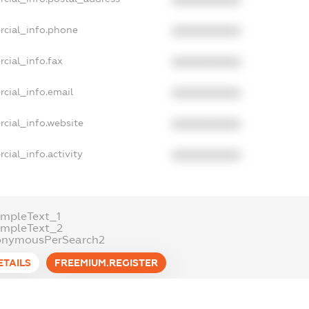
rcial_info.phone
XXXXXXXXXX
cial_info.fax
XXXXXXXXXX
cial_info.email
XXXXXXXXXX
cial_info.website
XXXXXXXXXX
cial_info.activity
XXXXXXXXXX
mpleText_1
ampleText_2
onymousPerSearch2
ETAILS
FREEMIUM.REGISTER