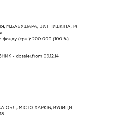
ІЯ, М.БАБУШАРА, ВУЛ ПУШКІНА, 14
ія
о фонду (грн.):
200 000
(100 %)
ІВНИК
- dossier.from 09.12.14
КА ОБЛ., МІСТО ХАРКІВ, ВУЛИЦЯ
18