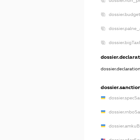
dossier.non_pr
dossier.budge
dossier.palne_
dossier.bigTa
dossier.declarat
dossier.declaratio
dossier.sanctio
dossier.specSa
dossier.rnboS
dossier.amkuB
dossier.ofacSa