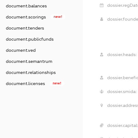
dossier.regDat
document.balances
document.scorings
new!
dossier.found
document.tenders
document.publicfunds
document.ved
dossier.heads:
document.semantrum
document.relationships
dossier.benefic
document.licenses
new!
dossier.smida:
dossier.address
dossier.capital: