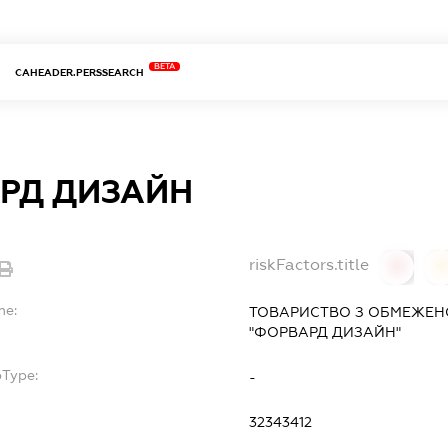
BETA
CAHEADER.PERSSEARCH
РД ДИЗАЙН
riskFactors.title
0
0
me:
ТОВАРИСТВО З ОБМЕЖЕН
"ФОРВАРД ДИЗАЙН"
bType:
-
32343412