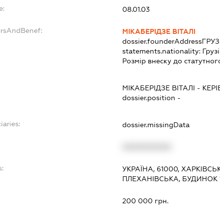
e:
08.01.03
ersAndBenef:
МІКАБЕРІДЗЕ ВІТАЛІ
dossier.founderAddress
ГРУЗ
statements.nationality:
Груз
Розмір внеску до статутног
МІКАБЕРІДЗЕ ВІТАЛІ
-
КЕР
dossier.position -
iaries:
dossier.missingData
XXXXXXXXXX
:
УКРАЇНА, 61000, ХАРКІВСЬ
ПЛЕХАНІВСЬКА, БУДИНОК 
200 000 грн.