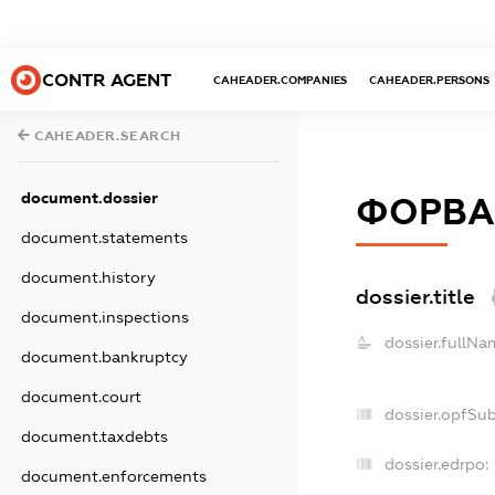
CONTR AGENT
CAHEADER.COMPANIES
CAHEADER.PERSONS
CAHEADER.SEARCH
document.dossier
ФОРВА
document.statements
document.history
dossier.title
document.inspections
dossier.fullNa
document.bankruptcy
document.court
dossier.opfSu
document.taxdebts
dossier.edrpo:
document.enforcements