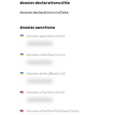
dossier.declarations.title
dossier.declarations.noData
dossier.sanctions
dossier.specSanctions
XXXXXXXXXX
dossier.rnboSanctions
XXXXXXXXXX
dossier.amkuBlackList
XXXXXXXXXX
dossier.ofacSanctions
XXXXXXXXXX
dossier.ofacNonSdnSanctions