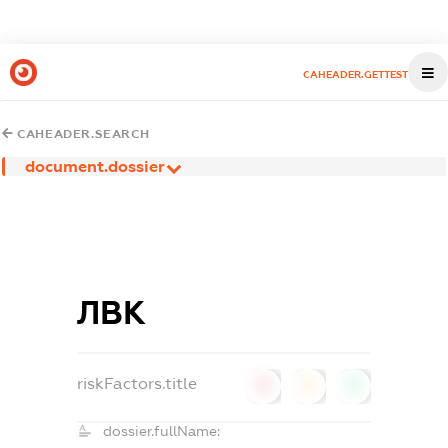
CAHEADER.GETTEST
CAHEADER.SEARCH
document.dossier
ЛВК
riskFactors.title
0
0
0
dossier.fullName: