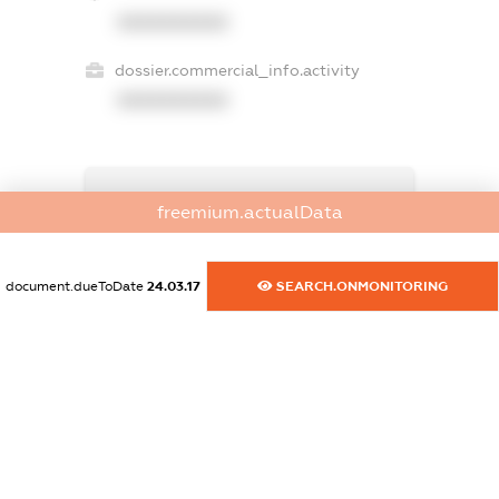
XXXXXXXXXX
dossier.commercial_info.activity
XXXXXXXXXX
freemium.exampleText_1
freemium.actualData
freemium.exampleText_2
freemium.anonymousPerSearch2
FREEMIUM.DETAILS
document.dueToDate
24.03.17
SEARCH.ONMONITORING
FREEMIUM.REGISTER