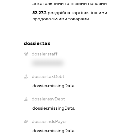
алкогольними та іншими напоями
52.27.2
роздрібна торгівля іншими
продовольчими товарами
dossier.tax
dossier.staff
XXXXXXXXXX
dossier.taxDebt
dossier.missingData
dossier.esvDebt
dossier.missingData
dossier.ndsPayer
dossier.missingData