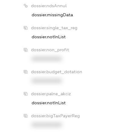
dossier.ndsAnnul
dossier.missingData
dossier.single_tax_reg
dossier.notInList
dossier.non_profit
XXXXXXXXXX
dossier.budget_dotation
XXXXXXXXXX
dossier.palne_akciz
dossier.notInList
dossier.bigTaxPayerReg
XXXXXXXXXX