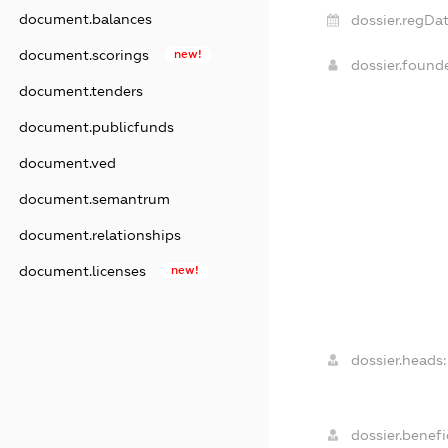
document.balances
dossier.regDat
document.scorings
new!
dossier.found
document.tenders
document.publicfunds
document.ved
document.semantrum
document.relationships
document.licenses
new!
dossier.heads:
dossier.benefic