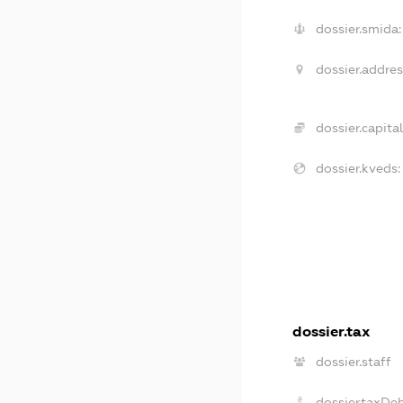
dossier.smida:
dossier.addres
dossier.capital
dossier.kveds:
dossier.tax
dossier.staff
dossier.taxDe