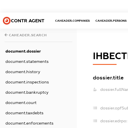
CONTR AGENT
CAHEADER.COMPANIES
CAHEADER.PERSONS
CAHEADER.SEARCH
document.dossier
ІНВЕС
document.statements
document.history
dossier.title
document.inspections
dossier.fullNa
document.bankruptcy
document.court
dossier.opfSu
document.taxdebts
dossier.edrpo:
document.enforcements