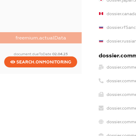
dossier.japan
dossier.canad
dossier.rfSanc
freemium.actualData
dossier.russia
document.dueToDate
02.04.23
dossier.comme
SEARCH.ONMONITORING
dossier.comme
dossier.comme
dossier.comme
dossier.comme
dossier.comme
dossier.commer