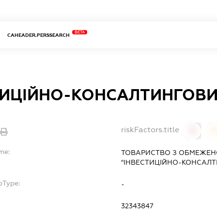
BETA
CAHEADER.PERSSEARCH
ТИЦІЙНО-КОНСАЛТИНГОВИ
riskFactors.title
0
0
me:
ТОВАРИСТВО З ОБМЕЖЕН
"ІНВЕСТИЦІЙНО-КОНСАЛТ
bType:
-
32343847