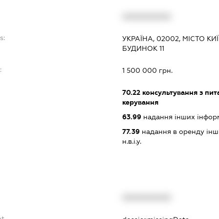
XXXXXXXXXX
s:
УКРАЇНА, 02002, МІСТО К
БУДИНОК 11
:
1 500 000 грн.
70.22
консультування з пита
керування
63.99
надання інших інформац
77.39
надання в оренду інши
н.в.і.у.
XXXXXXXXXX
bt