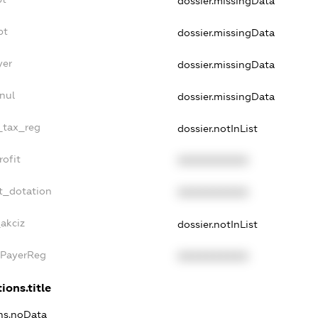
dossier.missingData
bt
dossier.missingData
yer
dossier.missingData
nul
dossier.missingData
e_tax_reg
dossier.notInList
rofit
XXXXXXXXXX
t_dotation
XXXXXXXXXX
_akciz
dossier.notInList
xPayerReg
XXXXXXXXXX
ions.title
ons.noData