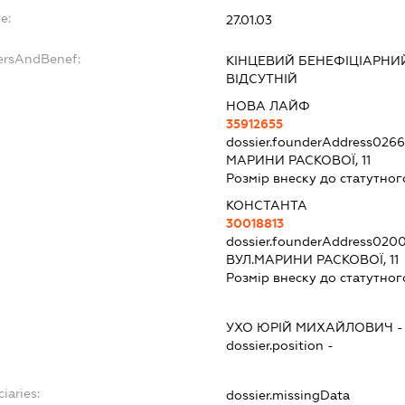
e:
27.01.03
ersAndBenef:
КІНЦЕВИЙ БЕНЕФІЦІАРНИ
ВІДСУТНІЙ
НОВА ЛАЙФ
35912655
dossier.founderAddress
0266
МАРИНИ РАСКОВОЇ, 11
Розмір внеску до статутног
КОНСТАНТА
30018813
dossier.founderAddress
0200
ВУЛ.МАРИНИ РАСКОВОЇ, 11
Розмір внеску до статутног
УХО ЮРІЙ МИХАЙЛОВИЧ
dossier.position -
iaries:
dossier.missingData