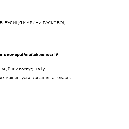
ИЇВ, ВУЛИЦЯ МАРИНИ РАСКОВОЇ,
нь комерційної діяльності й
ійних послуг, н.в.і.у.
х машин, устатковання та товарів,