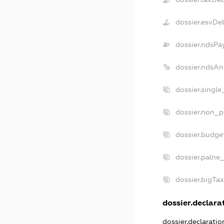
dossier.esvDe
dossier.ndsPa
dossier.ndsAn
dossier.singl
dossier.non_p
dossier.budge
dossier.palne
dossier.bigTa
dossier.declarat
dossier.declarati