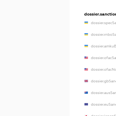
dossier.sanctio
dossier.specS
dossier.rnboS
dossier.amkuB
dossier.ofacS
dossier.ofac
dossier.gbSan
dossier.ausSa
dossier.euSan