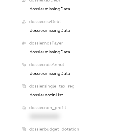
dossier.taxDebt
dossier.missingData
dossier.esvDebt
dossier.missingData
dossier.ndsPayer
dossier.missingData
dossier.ndsAnnul
dossier.missingData
dossier.single_tax_reg
dossier.notInList
dossier.non_profit
XXXXXXXXXX
dossier.budget_dotation