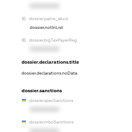
XXXXXXXXXX
dossier.palne_akciz
dossier.notInList
dossier.bigTaxPayerReg
XXXXXXXXXX
dossier.declarations.title
dossier.declarations.noData
dossier.sanctions
dossier.specSanctions
XXXXXXXXXX
dossier.rnboSanctions
XXXXXXXXXX