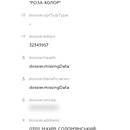
"РОЗА-КОЛОР"
dossier.opfSubType:
-
dossier.edrpo:
32343957
dossier.heads:
dossier.missingData
dossier.beneficiaries:
dossier.missingData
dossier.smida:
XXXXXXXXXX
dossier.address:
03151, М.КИЇВ, СОЛОМ'ЯНСЬКИЙ,