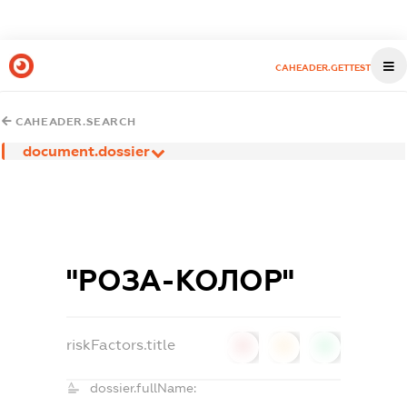
CAHEADER.GETTEST
CAHEADER.SEARCH
document.dossier
"РОЗА-КОЛОР"
riskFactors.title
0
0
0
dossier.fullName: