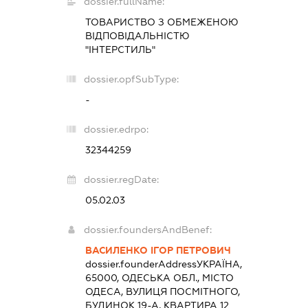
dossier.fullName:
ТОВАРИСТВО З ОБМЕЖЕНОЮ
ВІДПОВІДАЛЬНІСТЮ
"ІНТЕРСТИЛЬ"
dossier.opfSubType:
-
dossier.edrpo:
32344259
dossier.regDate:
05.02.03
dossier.foundersAndBenef:
ВАСИЛЕНКО ІГОР ПЕТРОВИЧ
dossier.founderAddress
УКРАЇНА,
65000, ОДЕСЬКА ОБЛ., МІСТО
ОДЕСА, ВУЛИЦЯ ПОСМІТНОГО,
БУДИНОК 19-А, КВАРТИРА 12