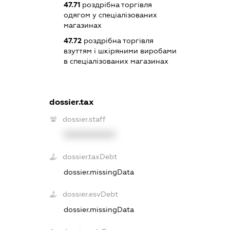
47.71
роздрібна торгівля
одягом у спеціалізованих
магазинах
47.72
роздрібна торгівля
взуттям і шкіряними виробами
в спеціалізованих магазинах
dossier.tax
dossier.staff
XXXXXXXXXX
dossier.taxDebt
dossier.missingData
dossier.esvDebt
dossier.missingData