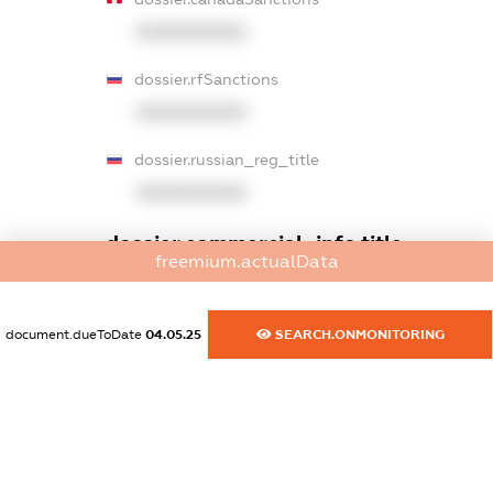
XXXXXXXXXX
dossier.rfSanctions
XXXXXXXXXX
dossier.russian_reg_title
XXXXXXXXXX
dossier.commercial_info.title
freemium.actualData
dossier.commercial_info.postal_address
XXXXXXXXXX
document.dueToDate
04.05.25
SEARCH.ONMONITORING
dossier.commercial_info.phone
XXXXXXXXXX
dossier.commercial_info.fax
XXXXXXXXXX