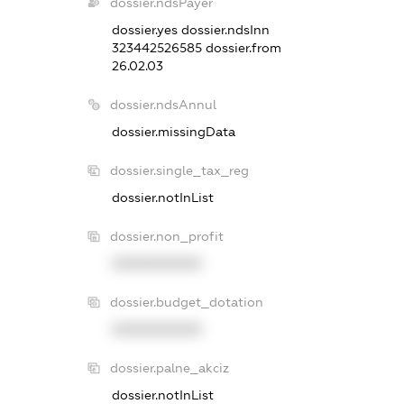
dossier.ndsPayer
dossier.yes
dossier.ndsInn
323442526585
dossier.from
26.02.03
dossier.ndsAnnul
dossier.missingData
dossier.single_tax_reg
dossier.notInList
dossier.non_profit
XXXXXXXXXX
dossier.budget_dotation
XXXXXXXXXX
dossier.palne_akciz
dossier.notInList