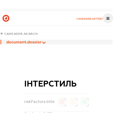
CAHEADER.GETTEST
CAHEADER.SEARCH
document.dossier
ІНТЕРСТИЛЬ
riskFactors.title
0
0
0