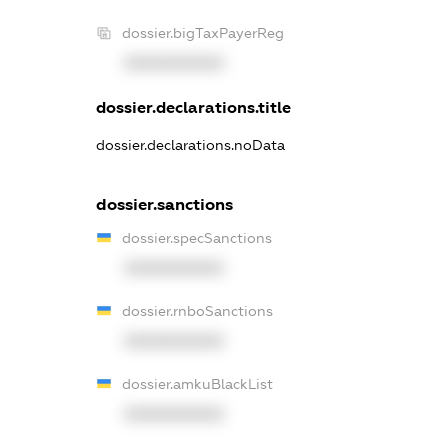
dossier.bigTaxPayerReg
XXXXXXXXXX
dossier.declarations.title
dossier.declarations.noData
dossier.sanctions
dossier.specSanctions
XXXXXXXXXX
dossier.rnboSanctions
XXXXXXXXXX
dossier.amkuBlackList
XXXXXXXXXX