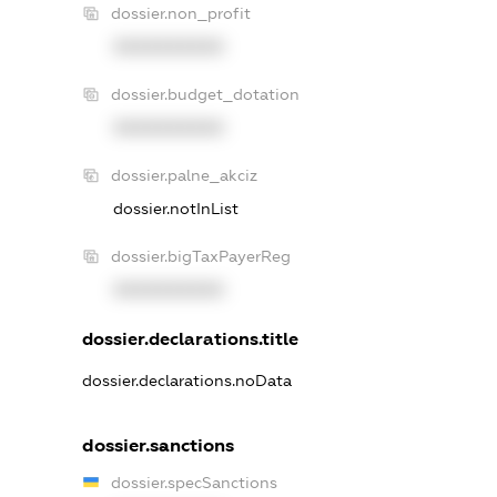
dossier.non_profit
XXXXXXXXXX
dossier.budget_dotation
XXXXXXXXXX
dossier.palne_akciz
dossier.notInList
dossier.bigTaxPayerReg
XXXXXXXXXX
dossier.declarations.title
dossier.declarations.noData
dossier.sanctions
dossier.specSanctions