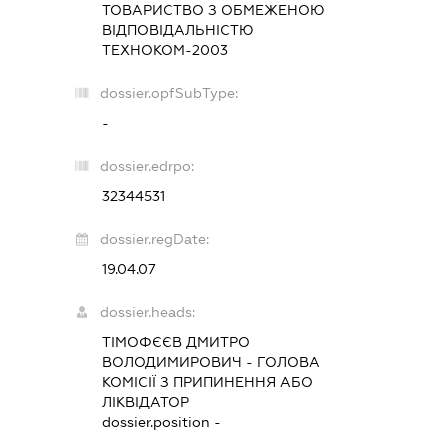
ТОВАРИСТВО З ОБМЕЖЕНОЮ
ВІДПОВІДАЛЬНІСТЮ
ТЕХНОКОМ-2003
dossier.opfSubType:
-
dossier.edrpo:
32344531
dossier.regDate:
19.04.07
dossier.heads:
ТІМОФЄЄВ ДМИТРО
ВОЛОДИМИРОВИЧ
-
ГОЛОВА
КОМІСІЇ З ПРИПИНЕННЯ АБО
ЛІКВІДАТОР
dossier.position -