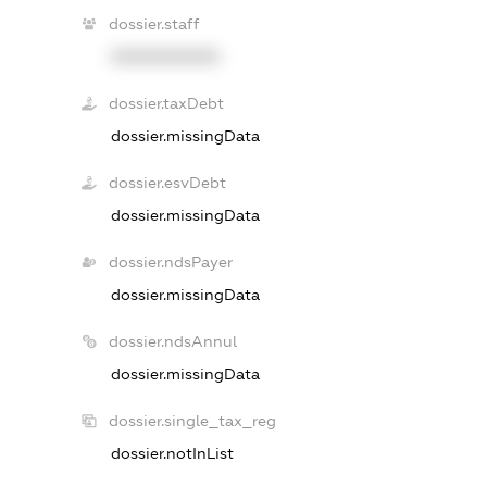
dossier.staff
XXXXXXXXXX
dossier.taxDebt
dossier.missingData
dossier.esvDebt
dossier.missingData
dossier.ndsPayer
dossier.missingData
dossier.ndsAnnul
dossier.missingData
dossier.single_tax_reg
dossier.notInList