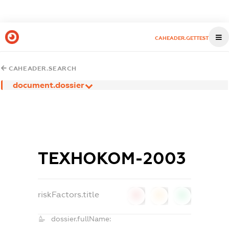
CAHEADER.GETTEST
CAHEADER.SEARCH
document.dossier
ТЕХНОКОМ-2003
riskFactors.title
0
0
0
dossier.fullName: