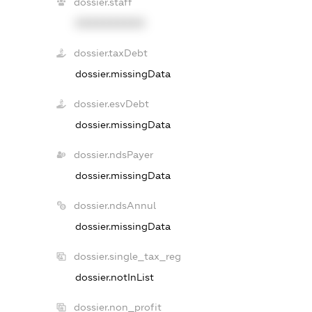
dossier.staff
XXXXXXXXXX
dossier.taxDebt
dossier.missingData
dossier.esvDebt
dossier.missingData
dossier.ndsPayer
dossier.missingData
dossier.ndsAnnul
dossier.missingData
dossier.single_tax_reg
dossier.notInList
dossier.non_profit