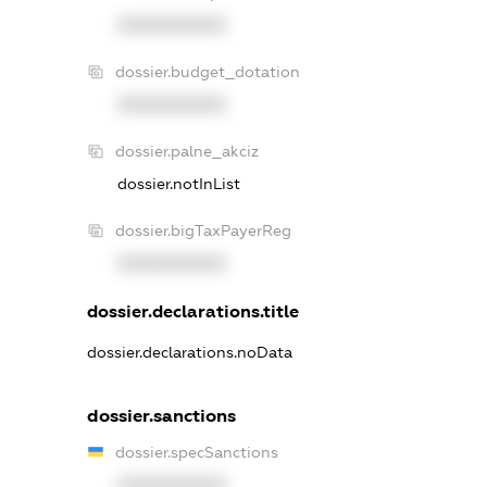
XXXXXXXXXX
dossier.budget_dotation
XXXXXXXXXX
dossier.palne_akciz
dossier.notInList
dossier.bigTaxPayerReg
XXXXXXXXXX
dossier.declarations.title
dossier.declarations.noData
dossier.sanctions
dossier.specSanctions
XXXXXXXXXX