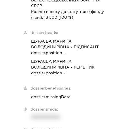
БЕРЕСТІВЕЦЬ, ВУЛИЦЯ 60-РІЧЧЯ
СРСР
Розмір внеску до статутного фонду
(грн.):
18 500
(100 %)
dossier.heads:
ШУРАЄВА МАРИНА
ВОЛОДИМИРІВНА
-
ПІДПИСАНТ
dossier.position -
ШУРАЄВА МАРИНА
ВОЛОДИМИРІВНА
-
КЕРІВНИК
dossier.position -
dossier.beneficiaries:
dossier.missingData
dossier.smida:
XXXXXXXXXX