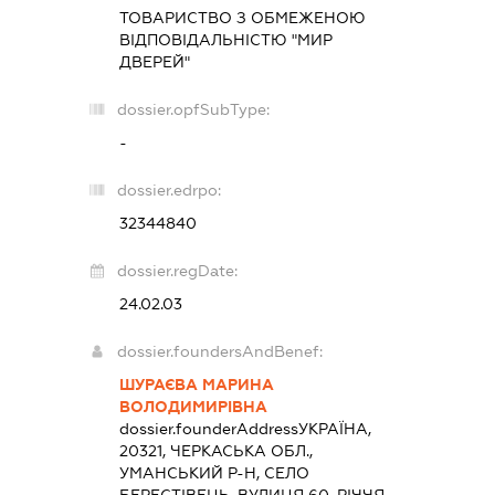
ТОВАРИСТВО З ОБМЕЖЕНОЮ
ВІДПОВІДАЛЬНІСТЮ "МИР
ДВЕРЕЙ"
dossier.opfSubType:
-
dossier.edrpo:
32344840
dossier.regDate:
24.02.03
dossier.foundersAndBenef:
ШУРАЄВА МАРИНА
ВОЛОДИМИРІВНА
dossier.founderAddress
УКРАЇНА,
20321, ЧЕРКАСЬКА ОБЛ.,
УМАНСЬКИЙ Р-Н, СЕЛО