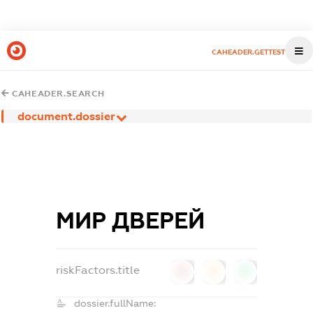
CAHEADER.GETTEST
CAHEADER.SEARCH
document.dossier
МИР ДВЕРЕЙ
riskFactors.title
0
0
0
dossier.fullName: