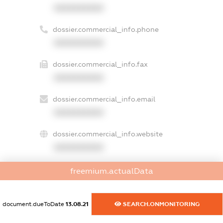
XXXXXXXXXX
dossier.commercial_info.phone
XXXXXXXXXX
dossier.commercial_info.fax
XXXXXXXXXX
dossier.commercial_info.email
XXXXXXXXXX
dossier.commercial_info.website
XXXXXXXXXX
dossier.commercial_info.activity
freemium.actualData
XXXXXXXXXX
document.dueToDate
13.08.21
SEARCH.ONMONITORING