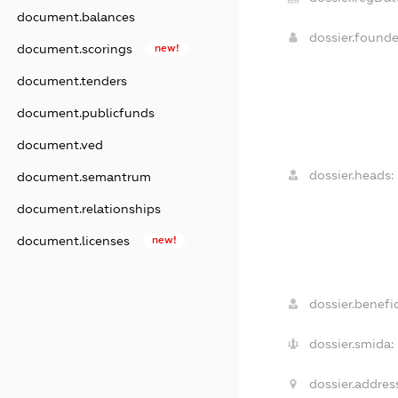
document.balances
dossier.found
document.scorings
new!
document.tenders
document.publicfunds
document.ved
dossier.heads:
document.semantrum
document.relationships
document.licenses
new!
dossier.benefic
dossier.smida:
dossier.addres