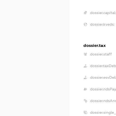
dossier.capital:
dossier.kveds:
dossier.tax
dossier.staff
dossier.taxDeb
dossier.esvDe
dossier.ndsPay
dossier.ndsAn
dossier.single