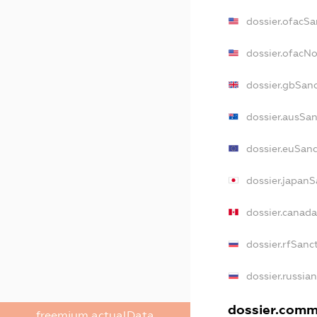
dossier.ofacSa
dossier.ofacN
dossier.gbSan
dossier.ausSan
dossier.euSan
dossier.japanS
dossier.canad
dossier.rfSanc
dossier.russia
dossier.comme
freemium.actualData