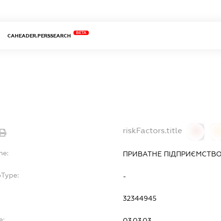
BETA
CAHEADER.PERSSEARCH
riskFactors.title
0
0
me:
ПРИВАТНЕ ПІДПРИЄМСТВО
bType:
-
32344945
e:
03.03.03