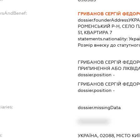
ersAndBenef:
ГРИБАНОВ СЕРГІЙ ФЕДО
dossier.founderAddress
УКРА
РОМЕНСЬКИЙ Р-Н, СЕЛО 
51, КВАРТИРА 7
statements.nationality:
Укра
Розмір внеску до статутног
ГРИБАНОВ СЕРГІЙ ФЕДО
ПРИПИНЕННЯ АБО ЛІКВІД
dossier.position -
ГРИБАНОВ СЕРГІЙ ФЕДО
dossier.position -
iaries:
dossier.missingData
XXXXXXXXXX
s:
УКРАЇНА, 02088, МІСТО К