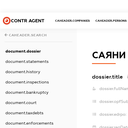
CONTR AGENT
CAHEADER.COMPANIES
CAHEADER.PERSONS
CAHEADER.SEARCH
document.dossier
САЯНИ
document.statements
document.history
dossier.title
document.inspections
dossier.fullNa
document.bankruptcy
dossier.opfSu
document.court
document.taxdebts
dossier.edrpo:
document.enforcements
dossier.regDat