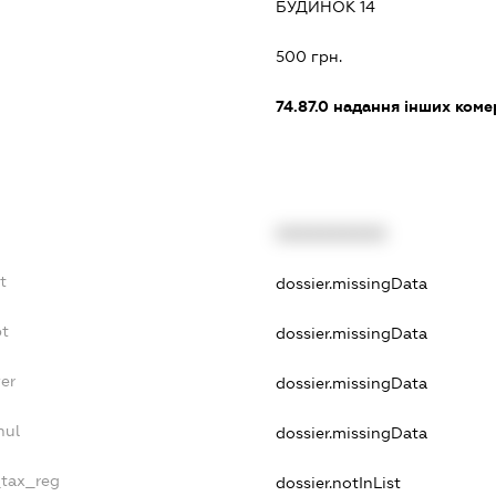
БУДИНОК 14
500 грн.
74.87.0
надання інших коме
XXXXXXXXXX
t
dossier.missingData
bt
dossier.missingData
er
dossier.missingData
nul
dossier.missingData
_tax_reg
dossier.notInList