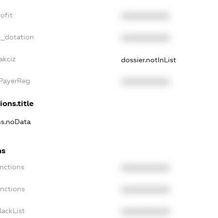
ofit
XXXXXXXXXX
t_dotation
XXXXXXXXXX
akciz
dossier.notInList
xPayerReg
XXXXXXXXXX
ions.title
ns.noData
ns
nctions
XXXXXXXXXX
anctions
XXXXXXXXXX
lackList
XXXXXXXXXX