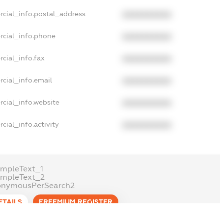
rcial_info.postal_address
XXXXXXXXXX
rcial_info.phone
XXXXXXXXXX
cial_info.fax
XXXXXXXXXX
cial_info.email
XXXXXXXXXX
cial_info.website
XXXXXXXXXX
cial_info.activity
XXXXXXXXXX
mpleText_1
ampleText_2
onymousPerSearch2
ETAILS
FREEMIUM.REGISTER