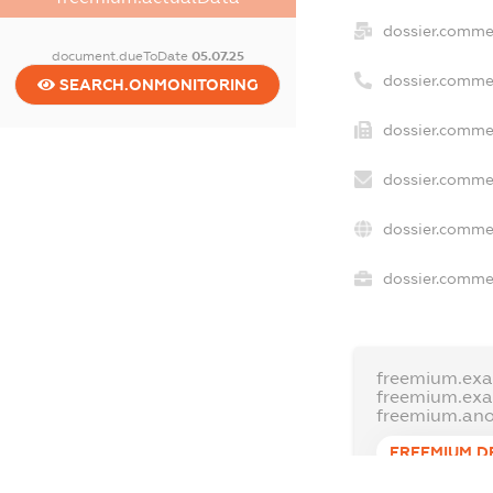
dossier.comme
document.dueToDate
05.07.25
dossier.comme
SEARCH.ONMONITORING
dossier.commer
dossier.commer
dossier.commer
dossier.commer
freemium.exa
freemium.ex
freemium.an
FREEMIUM.D