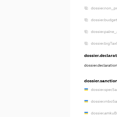
dossier.non_pr
dossier.budge
dossier.palne_
dossier.bigTa
dossier.declarat
dossier.declaratio
dossier.sanctio
dossier.specSa
dossier.rnboS
dossier.amkuB