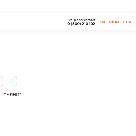
caHeader.contact
CAHEADER.GETTEST
0 (800) 210 102
0
 "САЯНИ"