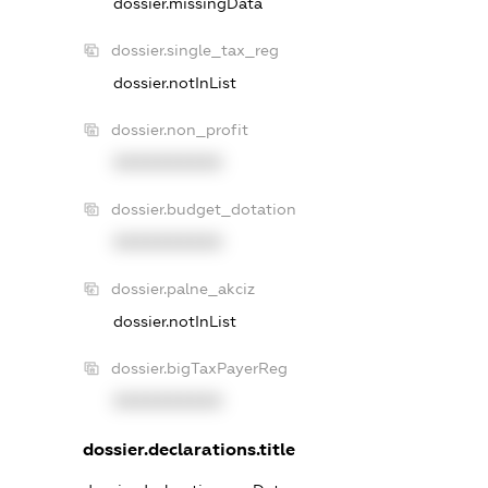
dossier.missingData
dossier.single_tax_reg
dossier.notInList
dossier.non_profit
XXXXXXXXXX
dossier.budget_dotation
XXXXXXXXXX
dossier.palne_akciz
dossier.notInList
dossier.bigTaxPayerReg
XXXXXXXXXX
dossier.declarations.title