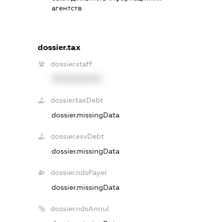
агентств
dossier.tax
dossier.staff
XXXXXXXXXX
dossier.taxDebt
dossier.missingData
dossier.esvDebt
dossier.missingData
dossier.ndsPayer
dossier.missingData
dossier.ndsAnnul