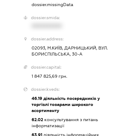
dossier.missingData
dossier.smida:
XXXXXXXXXX
dossier.address:
02093, М.КИЇВ, ДАРНИЦЬКИЙ, ВУЛ.
БОРИСПІЛЬСЬКА, 30-А
dossier.capital:
1 847 825,69 грн.
dossier.kveds:
46.19
діяльність посередників у
торгівлі товарами широкого
асортименту
62.02
консультування з питань
інформатизації
63.91
діяльність інформаційних