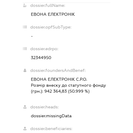
dossier.fullName:
ЕВОНА ЕЛЕКТРОНІК
dossier.opfSubType:
-
dossier.edrpo:
32344950
dossier.foundersAndBenef:
ЕВОНА ЕЛЕКТРОНІК С.Р.О.
Розмір внеску до статутного фонду
(грн.):
942 364,83
(50.999 %)
dossier.heads:
dossier.missingData
dossier.beneficiaries: