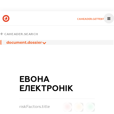
CAHEADER.GETTEST
CAHEADER.SEARCH
document.dossier
ЕВОНА
ЕЛЕКТРОНІК
riskFactors.title
0
0
0