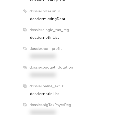
dossier.ndsAnnul
dossier.missingData
dossier.single_tax_reg
dossier.notInList
dossier.non_profit
XXXXXXXXXX
dossier.budget_dotation
XXXXXXXXXX
dossier.palne_akciz
dossier.notInList
dossier.bigTaxPayerReg
XXXXXXXXXX