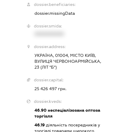
dossier.beneficiaries:
dossier.missingData
dossier.smida:
XXXXXXXXXX
dossier.address:
УКРАЇНА, 01004, МІСТО КИЇВ,
ВУЛИЦЯ ЧЕРВОНОАРМІЙСЬКА,
23 (ЛІТ "Б")
dossier.capital:
25 426 497 грн.
dossier.kveds:
46.90
неспеціалізована оптова
торгівля
46.19
діяльність посередників у
торгівлі товарами широкого