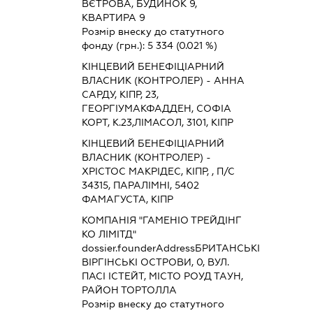
ВЄТРОВА, БУДИНОК 9,
КВАРТИРА 9
Розмір внеску до статутного
фонду (грн.):
5 334
(0.021 %)
КІНЦЕВИЙ БЕНЕФІЦІАРНИЙ
ВЛАСНИК (КОНТРОЛЕР) - АННА
САРДУ, КІПР, 23,
ГЕОРГІУМАКФАДДЕН, СОФІА
КОРТ, К.23,ЛІМАСОЛ, 3101, КІПР
КІНЦЕВИЙ БЕНЕФІЦІАРНИЙ
ВЛАСНИК (КОНТРОЛЕР) -
ХРІСТОС МАКРІДЕС, КІПР, , П/С
34315, ПАРАЛІМНІ, 5402
ФАМАГУСТА, КІПР
КОМПАНІЯ "ГАМЕНІО ТРЕЙДІНГ
КО ЛІМІТД"
dossier.founderAddress
БРИТАНСЬКІ
ВІРГІНСЬКІ ОСТРОВИ, 0, ВУЛ.
ПАСІ ІСТЕЙТ, МІСТО РОУД ТАУН,
РАЙОН ТОРТОЛЛА
Розмір внеску до статутного