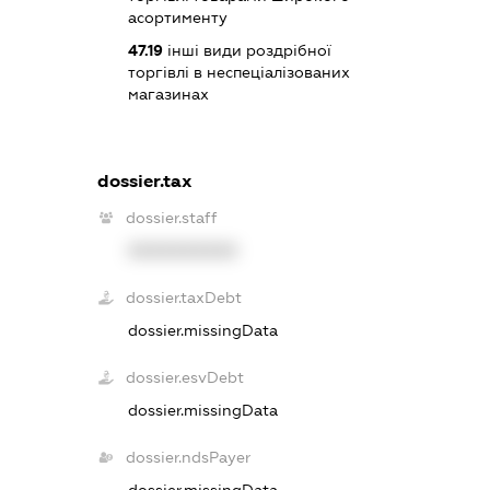
асортименту
47.19
інші види роздрібної
торгівлі в неспеціалізованих
магазинах
dossier.tax
dossier.staff
XXXXXXXXXX
dossier.taxDebt
dossier.missingData
dossier.esvDebt
dossier.missingData
dossier.ndsPayer
dossier.missingData