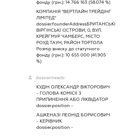
фонду (грн.):
14 766 163
(58.074 %)
КОМПАНІЯ "ВЕРТЛАЙН ТРЕЙДІНГ
ЛІМІТЕД"
dossier.founderAddress
БРИТАНСЬКІ
ВІРГІНСЬКІ ОСТРОВИ, 0, ВУЛ.
КРЕЙГМУР ЧАМБЕРС, МІСТО
РОУД ТАУН, РАЙОН ТОРТОЛА
Розмір внеску до статутного
фонду (грн.):
10 655 000
(41.905
%)
dossier.heads:
КУДІН ОЛЕКСАНДР ВІКТОРОВИЧ
-
ГОЛОВА КОМІСІЇ З
ПРИПИНЕННЯ АБО ЛІКВІДАТОР
dossier.position -
АШКЕНАЗІ ЛЕОНІД БОРИСОВИЧ
-
КЕРІВНИК
dossier.position -