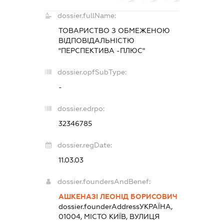
dossier.fullName:
ТОВАРИСТВО З ОБМЕЖЕНОЮ
ВІДПОВІДАЛЬНІСТЮ
"ПЕРСПЕКТИВА -ПЛЮС"
dossier.opfSubType:
-
dossier.edrpo:
32346785
dossier.regDate:
11.03.03
dossier.foundersAndBenef:
АШКЕНАЗІ ЛЕОНІД БОРИСОВИЧ
dossier.founderAddress
УКРАЇНА,
01004, МІСТО КИЇВ, ВУЛИЦЯ