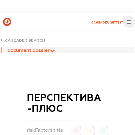
CAHEADER.GETTEST
CAHEADER.SEARCH
document.dossier
ПЕРСПЕКТИВА
-ПЛЮС
riskFactors.title
0
0
0