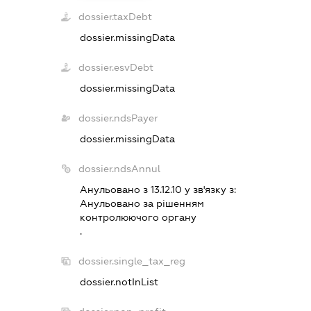
dossier.taxDebt
dossier.missingData
dossier.esvDebt
dossier.missingData
dossier.ndsPayer
dossier.missingData
dossier.ndsAnnul
Анульовано з 13.12.10 у зв'язку з:
Анульовано за рiшенням
контролюючого органу
.
dossier.single_tax_reg
dossier.notInList