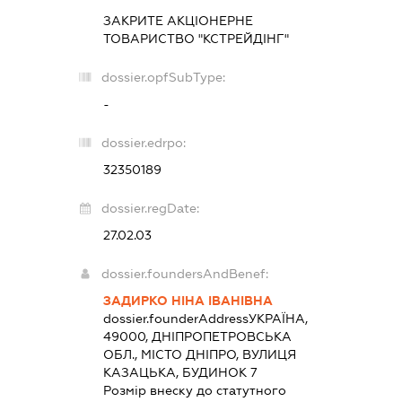
ЗАКРИТЕ АКЦІОНЕРНЕ
ТОВАРИСТВО "КСТРЕЙДІНГ"
dossier.opfSubType:
-
dossier.edrpo:
32350189
dossier.regDate:
27.02.03
dossier.foundersAndBenef:
ЗАДИРКО НІНА ІВАНІВНА
dossier.founderAddress
УКРАЇНА,
49000, ДНІПРОПЕТРОВСЬКА
ОБЛ., МІСТО ДНІПРО, ВУЛИЦЯ
КАЗАЦЬКА, БУДИНОК 7
Розмір внеску до статутного