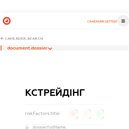
CAHEADER.GETTEST
CAHEADER.SEARCH
document.dossier
КСТРЕЙДІНГ
riskFactors.title
0
0
0
dossier.fullName: