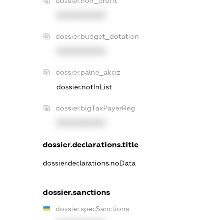
dossier.non_profit
XXXXXXXXXX
dossier.budget_dotation
XXXXXXXXXX
dossier.palne_akciz
dossier.notInList
dossier.bigTaxPayerReg
XXXXXXXXXX
dossier.declarations.title
dossier.declarations.noData
dossier.sanctions
dossier.specSanctions