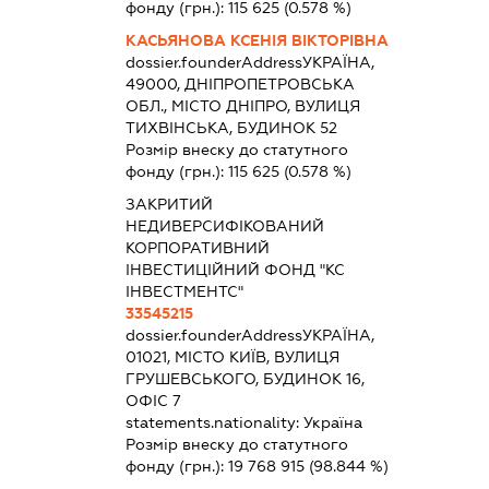
фонду (грн.):
115 625
(0.578 %)
КАСЬЯНОВА КСЕНІЯ ВІКТОРІВНА
dossier.founderAddress
УКРАЇНА,
49000, ДНІПРОПЕТРОВСЬКА
ОБЛ., МІСТО ДНІПРО, ВУЛИЦЯ
ТИХВІНСЬКА, БУДИНОК 52
Розмір внеску до статутного
фонду (грн.):
115 625
(0.578 %)
ЗАКРИТИЙ
НЕДИВЕРСИФІКОВАНИЙ
КОРПОРАТИВНИЙ
ІНВЕСТИЦІЙНИЙ ФОНД "КС
ІНВЕСТМЕНТС"
33545215
dossier.founderAddress
УКРАЇНА,
01021, МІСТО КИЇВ, ВУЛИЦЯ
ГРУШЕВСЬКОГО, БУДИНОК 16,
ОФІС 7
statements.nationality:
Україна
Розмір внеску до статутного
фонду (грн.):
19 768 915
(98.844 %)