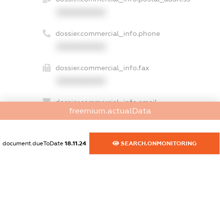
XXXXXXXXXX
dossier.commercial_info.phone
XXXXXXXXXX
dossier.commercial_info.fax
XXXXXXXXXX
dossier.commercial_info.email
freemium.actualData
XXXXXXXXXX
dossier.commercial_info.website
document.dueToDate
18.11.24
SEARCH.ONMONITORING
XXXXXXXXXX
dossier.commercial_info.activity
XXXXXXXXXX